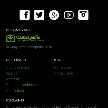
PROVOZOVATEL:
© Copyright Cannapedia 2026
SPOLEČNOST:
MENU:
Autorská práva
Homepage
Inzerce
Odkazujeme
Kontakty
Obchodní podmínky
Zaměstnání
DISCLAIMER:
Provozovatel těchto stránek, společnost Canna b2b, s.r.o., IČ