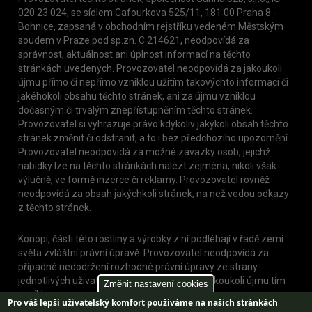
020 23 024, se sídlem Cafourkova 525/11, 181 00 Praha 8 -
Bohnice, zapsaná v obchodním rejstříku vedeném Městským
soudem v Praze pod sp.zn. C 214621, neodpovídá za
správnost, aktuálnost ani úplnost informací na těchto
stránkách uvedených. Provozovatel neodpovídá za jakoukoli
újmu přímo či nepřímo vzniklou užitím takovýchto informací či
jakéhokoli obsahu těchto stránek, ani za újmu vzniklou
dočasným či trvalým znepřístupněním těchto stránek.
Provozovatel si vyhrazuje právo kdykoliv jakýkoli obsah těchto
stránek změnit či odstranit, a to i bez předchozího upozornění.
Provozovatel neodpovídá za možné závazky osob, jejichž
nabídky lze na těchto stránkách nalézt zejména, nikoli však
výlučně, ve formě inzerce či reklamy. Provozovatel rovněž
neodpovídá za obsah jakýchkoli stránek, na než vedou odkazy
z těchto stránek.
Konopí, části této rostliny a výrobky z ní podléhají v řadě zemí
světa zvláštní právní úpravě. Provozovatel neodpovídá za
případné nedodržení rozhodné právní úpravy ze strany
jednotlivých uživatelů těchto stránek, nebo jakoukoli újmu tím
Změnit nastavení cookies
vzniklou.
Pro váš lepší uživatelský komfort používáme na našich stránkách