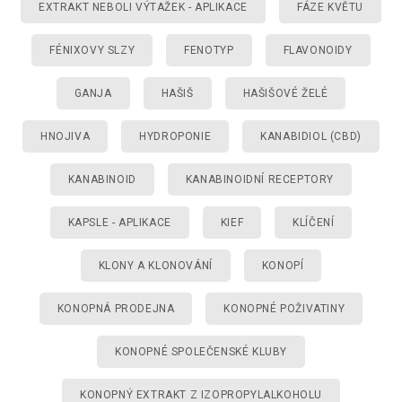
EXTRAKT NEBOLI VÝTAŽEK - APLIKACE
FÁZE KVĚTU
FÉNIXOVY SLZY
FENOTYP
FLAVONOIDY
GANJA
HAŠIŠ
HAŠIŠOVÉ ŽELÉ
HNOJIVA
HYDROPONIE
KANABIDIOL (CBD)
KANABINOID
KANABINOIDNÍ RECEPTORY
KAPSLE - APLIKACE
KIEF
KLÍČENÍ
KLONY A KLONOVÁNÍ
KONOPÍ
KONOPNÁ PRODEJNA
KONOPNÉ POŽIVATINY
KONOPNÉ SPOLEČENSKÉ KLUBY
KONOPNÝ EXTRAKT Z IZOPROPYLALKOHOLU