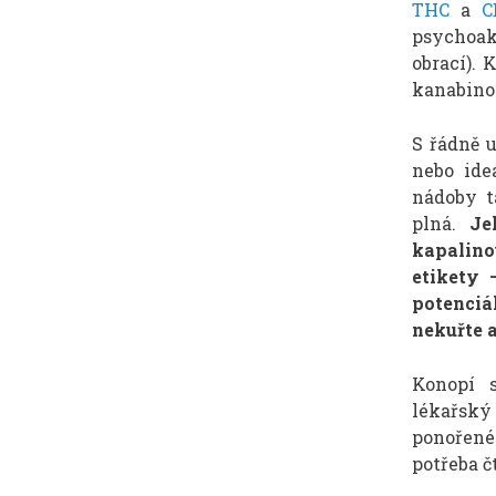
THC
a
C
psychoak
obrací).
kanabinoi
S řádně 
nebo ide
nádoby t
plná.
Je
kapalino
etikety 
potenciá
nekuřte a
Konopí s
lékařský
ponořené
potřeba čt