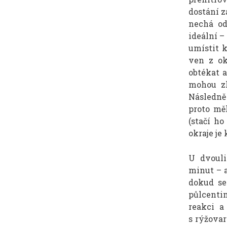
dostání z
nechá od
ideální –
umístit k
ven z ok
obtékat 
mohou zk
Následně
proto mě
(stačí h
okraje je
U dvouli
minut – a
dokud se
půlcenti
reakci a
s rýžovar