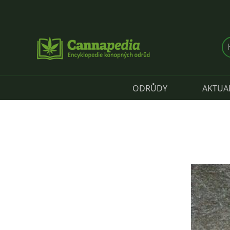
Přejít k hlavnímu obsahu
ODRŮDY
AKTUA