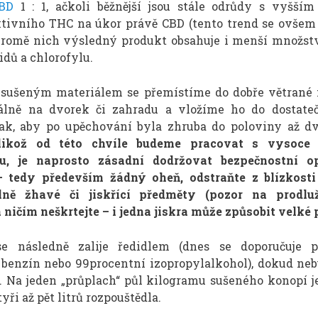
BD
1 : 1, ačkoli běžnější jsou stále odrůdy s vyšší
tivního THC na úkor právě CBD (tento trend se ovšem
 Kromě nich výsledný produkt obsahuje i menší množstv
dů a chlorofylu.
usušeným materiálem se přemístíme do dobře větrané 
álně na dvorek či zahradu a vložíme ho do dostate
ak, aby po upěchování byla zhruba do poloviny až dv
likož od této chvíle budeme pracovat s vysoce 
u, je naprosto zásadní dodržovat bezpečnostní o
– tedy především žádný oheň, odstraňte z blízkost
lně žhavé či jiskřící předměty (pozor na prodlu
 ničím neškrtejte – i jedna jiskra může způsobit velké 
e následně zalije ředidlem (dnes se doporučuje 
 benzín nebo 99procentní izopropylalkohol), dokud neb
. Na jeden „průplach“ půl kilogramu sušeného konopí j
yři až pět litrů rozpouštědla.