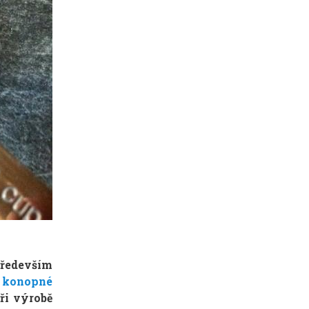
především
é
konopné
Při výrobě