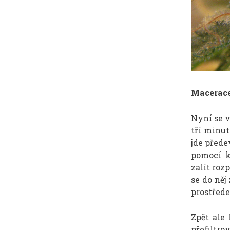
Macerace
Nyní se v
tří minut
jde přede
pomocí k
zalít roz
se do něj
prostřed
Zpět ale
přefiltr