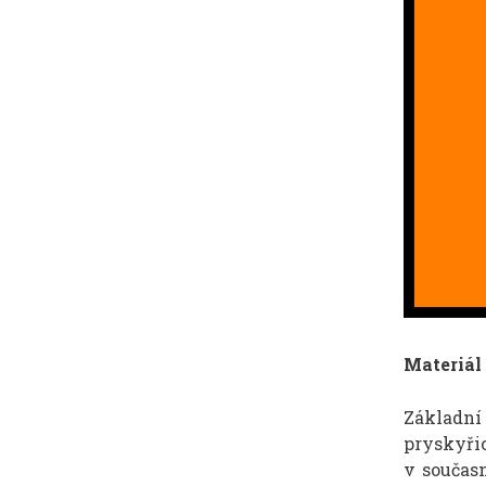
Materiál
Základní
pryskyři
v součas