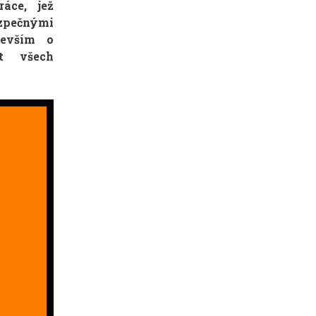
áce, jež
zpečnými
devším o
st všech