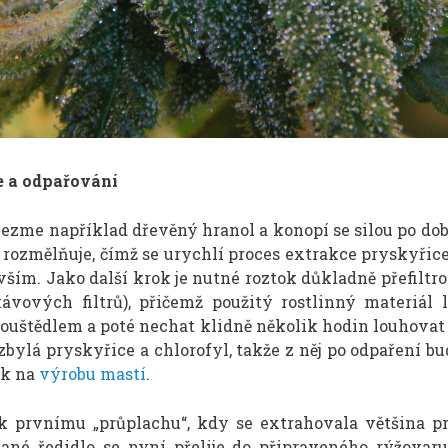
 a odpařování
ezme například dřevěný hranol a konopí se silou po do
 rozmělňuje, čímž se urychlí proces extrakce pryskyřice
vším. Jako další krok je nutné roztok důkladně přefiltro
ávových filtrů), přičemž použitý rostlinný materiál 
pouštědlem a poté nechat klidně několik hodin louhovat
 zbylá pryskyřice a chlorofyl, takže z něj po odpaření b
ek na
výrobu mastí
.
 k prvnímu „průplachu“, kdy se extrahovala většina pr
ované ředidlo se nyní přelije do připraveného rýžovaru