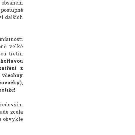
m obsahem
 postupně
í dalších
místnosti
čně velké
ou třetin
hořlavou
patření z
i všechny
žovačky),
potíže!
především
ude zcela
e obvykle