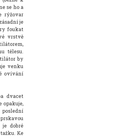
ne se ho a
e rýžovar
zásadní je
ary foukat
vé vrstvě
ilátorem,
u tělesu.
ilátor by
uje venku
é ovívání
ba dvacet
e opakuje,
 poslední
 prskavou
 je dobré
ýtažku. Ke