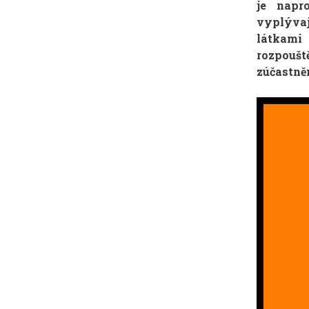
je napr
vyplýva
látkami
rozpouš
zúčastně