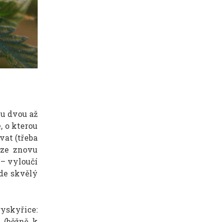
bu dvou až
, o kterou
vat (třeba
lze znovu
 – vyloučí
ude skvělý
yskyřice:
 (běžně k