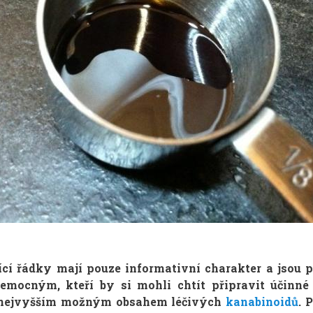
ící řádky mají pouze informativní charakter a jsou 
emocným, kteří by si mohli chtít připravit účinn
nejvyšším možným obsahem léčivých
kanabinoidů
. 