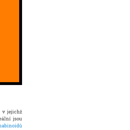
v jejichž
ální jsou
nabinoidů