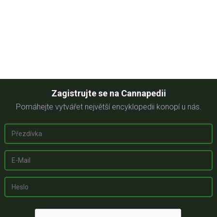
Zagistrujte se na Cannapedii
Pomáhejte vytvářet největší encyklopedii konopí u nás.