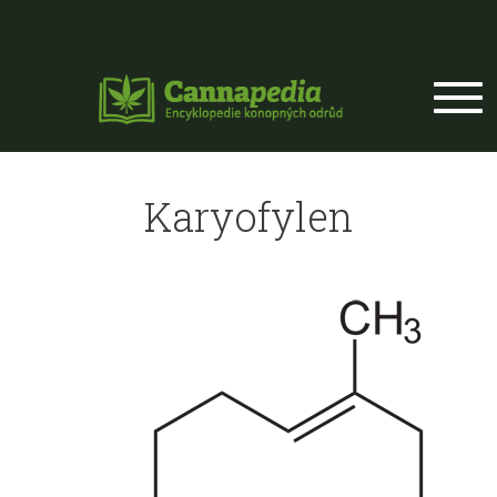
Přejít k hlavnímu obsahu
Karyofylen