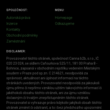
SPOLEČNOST:
MENU:
Autorská práva
Homepage
Inzerce
Odkazujeme
Kontakty
Obchodní podmínky
Zaměstnání
DISCLAIMER:
Provozovatel těchto stránek, společnost Canna b2b, s.r.o., IČ
020 23 024, se sídlem Cafourkova 525/11, 181 00 Praha 8 -
Bohnice, zapsaná v obchodním rejstříku vedeném Městským
soudem v Praze pod sp.zn. C 214621, neodpovídá za
správnost, aktuálnost ani úplnost informací na těchto
stránkách uvedených. Provozovatel neodpovídá za jakoukoli
újmu přímo či nepřímo vzniklou užitím takovýchto informací či
jakéhokoli obsahu těchto stránek, ani za újmu vzniklou
dočasným či trvalým znepřístupněním těchto stránek.
Provozovatel si vyhrazuje právo kdykoliv jakýkoli obsah těchto
stránek změnit či odstranit, a to i bez předchozího upozornění.