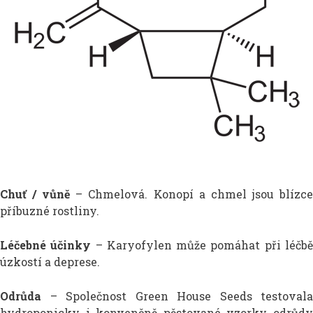
Chuť / vůně
– Chmelová. Konopí a chmel jsou blízc
příbuzné rostliny.
Léčebné účinky
– Karyofylen může pomáhat při léčb
úzkostí a deprese.
Odrůda
– Společnost Green House Seeds testovala
hydroponicky i konvenčně pěstované vzorky odrůdy