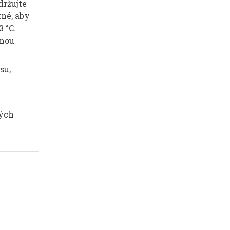
držujte
tné, aby
 °C.
vnou
su,
ných