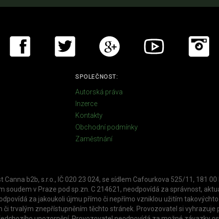
SPOLEČNOST:
Autorská práva
Inzerce
Kontakty
Obchodní podmínky
Zaměstnání
t Canna b2b, s.r.o., IČ 020 23 024, se sídlem Cafourkova 525/11, 181 00
soudem v Praze pod sp.zn. C 214621, neodpovídá za správnost, aktuál
povídá za jakoukoli újmu přímo či nepřímo vzniklou užitím takovýchto 
 či trvalým znepřístupněním těchto stránek. Provozovatel si vyhrazuje p
z předchozího upozornění. Provozovatel neodpovídá za možné závazky osob