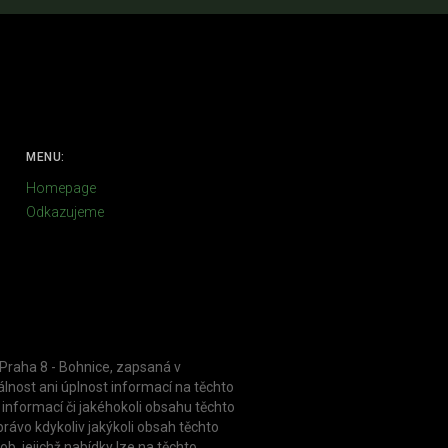
MENU:
Homepage
Odkazujeme
 Praha 8 - Bohnice, zapsaná v
nost ani úplnost informací na těchto
informací či jakéhokoli obsahu těchto
rávo kdykoliv jakýkoli obsah těchto
, jejichž nabídky lze na těchto