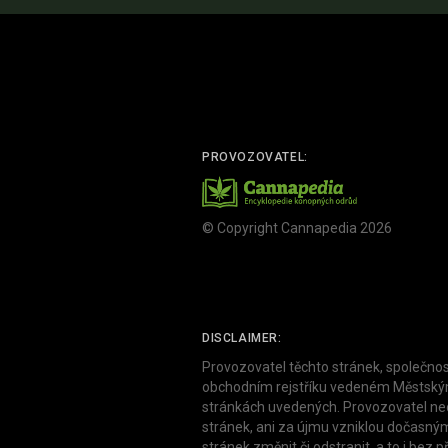
PROVOZOVATEL:
© Copyright Cannapedia 2026
DISCLAIMER:
Provozovatel těchto stránek, společnos
obchodním rejstříku vedeném Městským 
stránkách uvedených. Provozovatel neod
stránek, ani za újmu vzniklou dočasným
stránek změnit či odstranit, a to i be