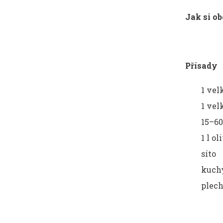
Jak si ob
Přísady
1 vel
1 vel
15–60
1 l o
síto
kuch
plech