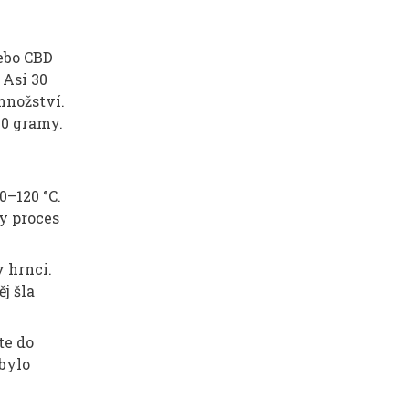
ebo CBD
 Asi 30
množství.
20 gramy.
0–120 °C.
y proces
 hrnci.
j šla
te do
 bylo