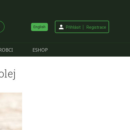
English
Přihlásit
Registrace
ROBCI
ESHOP
lej