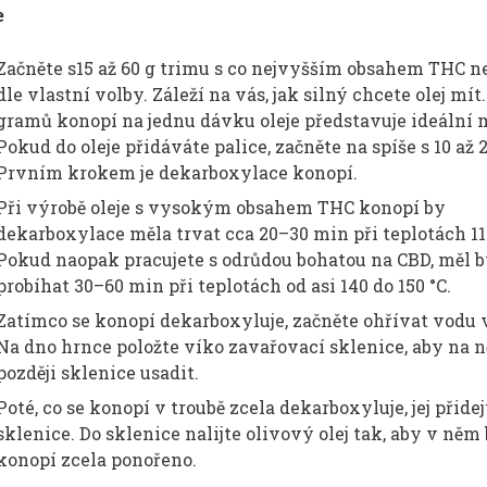
e
Začněte s15 až 60 g trimu s co nejvyšším obsahem THC n
dle vlastní volby. Záleží na vás, jak silný chcete olej mít.
gramů konopí na jednu dávku oleje představuje ideální 
Pokud do oleje přidáváte palice, začněte na spíše s 10 až 
Prvním krokem je dekarboxylace konopí.
Při výrobě oleje s vysokým obsahem THC konopí by
dekarboxylace měla trvat cca 20–30 min při teplotách 11
Pokud naopak pracujete s odrůdou bohatou na CBD, měl b
probíhat 30–60 min při teplotách od asi 140 do 150 °C.
Zatímco se konopí dekarboxyluje, začněte ohřívat vodu v
Na dno hrnce položte víko zavařovací sklenice, aby na ně
později sklenice usadit.
Poté, co se konopí v troubě zcela dekarboxyluje, jej přidej
sklenice. Do sklenice nalijte olivový olej tak, aby v něm
konopí zcela ponořeno.