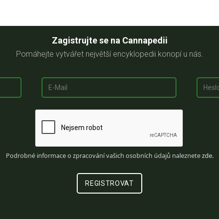
Zagistrujte se na Cannapedii
Pomáhejte vytvářet největší encyklopedii konopí u nás.
Podrobné informace o zpracování vašich osobních údajů naleznete
zde
.