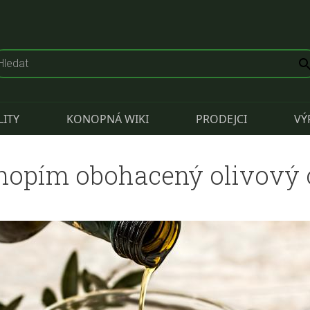
LITY
KONOPNÁ WIKI
PRODEJCI
VÝ
nopím obohacený olivový o