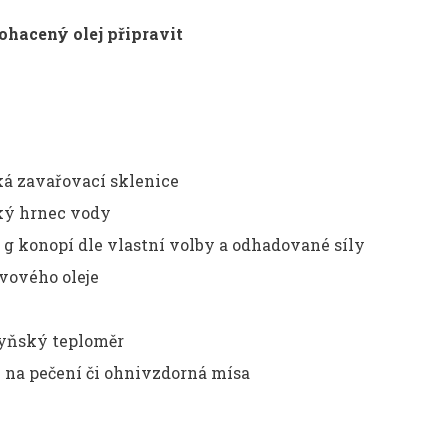
ohacený olej připravit
ká zavařovací sklenice
ký hrnec vody
 g konopí dle vlastní volby a odhadované síly
livového oleje
yňský teploměr
 na pečení či ohnivzdorná mísa