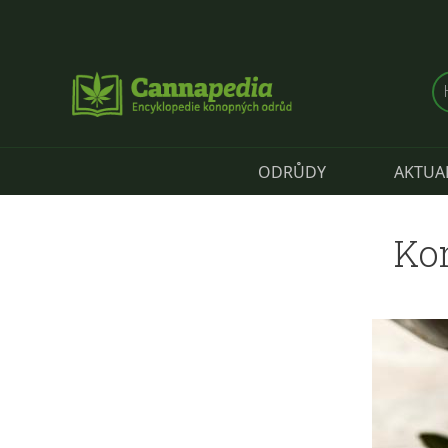
Přejít k hlavnímu obsahu
ODRŮDY
AKTUA
Ko