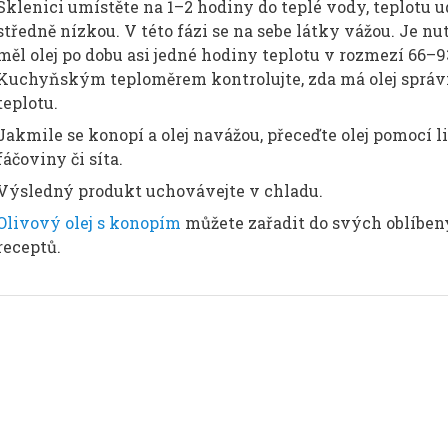
Sklenici umístěte na 1–2 hodiny do teplé vody, teplotu u
středně nízkou. V této fázi se na sebe látky vážou. Je nu
měl olej po dobu asi jedné hodiny teplotu v rozmezí 66–93
Kuchyňským teploměrem kontrolujte, zda má olej sprá
teplotu.
Jakmile se konopí a olej navážou, přeceďte olej pomocí li
fáčoviny či síta.
Výsledný produkt uchovávejte v chladu.
Olivový olej s konopím
můžete zařadit do svých oblíbe
receptů.