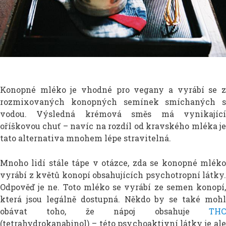
Konopné mléko je vhodné pro vegany a vyrábí se z
rozmixovaných konopných semínek smíchaných s
vodou. Výsledná krémová směs má vynikající
oříškovou chuť – navíc na rozdíl od kravského mléka je
tato alternativa mnohem lépe stravitelná.
Mnoho lidí stále tápe v otázce, zda se konopné mléko
vyrábí z květů konopí obsahujících psychotropní látky.
Odpověď je ne. Toto mléko se vyrábí ze semen konopí,
která jsou legálně dostupná. Někdo by se také mohl
obávat toho, že nápoj obsahuje
THC
(tetrahydrokanabinol) – této psychoaktivní látky je ale