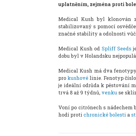
uplatněním, zejména proti bole
Medical Kush byl klonován z
stabilizovaný s pomocí osvědče
značné stability a odolnosti vů
Medical Kush od
Spliff Seeds
j
dobu byl v Holandsku nejpopulá
Medical Kush má dva fenotypy,
pro
kushové
linie. Fenotyp čísl
je ideální odrůda k pěstování 
trvá 8 až 9 týdnů,
venku
se sklí
Voní po citrónech s nádechem b
hodí proti
chronické bolesti
a
s