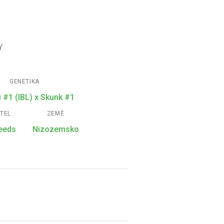
Y
GENETIKA
i #1 (IBL) x Skunk #1
ITEL
ZEMĚ
Seeds
Nizozemsko