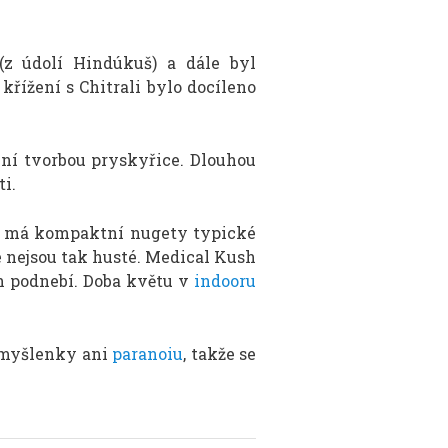
z údolí Hindúkuš) a dále byl
řížení s Chitrali bylo docíleno
ní tvorbou pryskyřice. Dlouhou
i.
í a má kompaktní nugety typické
é nejsou tak husté. Medical Kush
h podnebí. Doba květu v
indooru
é myšlenky ani
paranoiu
, takže se