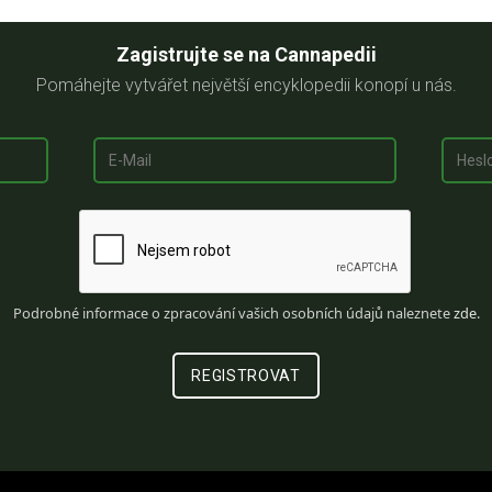
Zagistrujte se na Cannapedii
Pomáhejte vytvářet největší encyklopedii konopí u nás.
Podrobné informace o zpracování vašich osobních údajů naleznete
zde
.