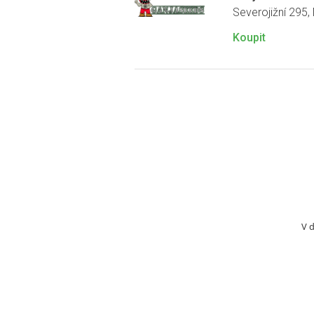
Severojižní 295,
Koupit
V 