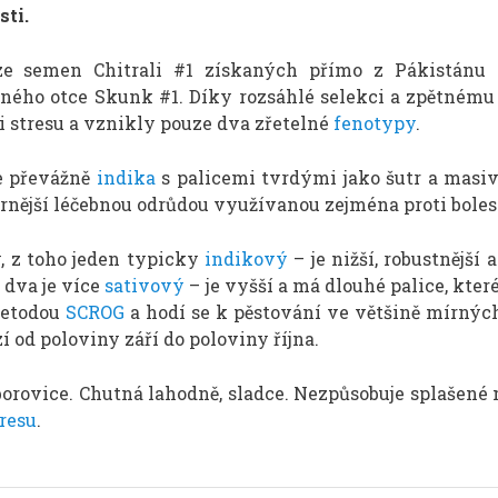
sti.
e semen Chitrali #1 získaných přímo z Pákistánu (
ného otce Skunk #1. Díky rozsáhlé selekci a zpětnému k
či stresu a vznikly pouze dva zřetelné
fenotypy
.
e převážně
indika
s palicemi tvrdými jako šutr a masiv
rnější léčebnou odrůdou využívanou zejména proti bolest
 z toho jeden typicky
indikový
– je nižší, robustnějš
o dva je více
sativový
– je vyšší a má dlouhé palice, kter
metodou
SCROG
a hodí se k pěstování ve většině mírnýc
zí od poloviny září do poloviny října.
orovice. Chutná lahodně, sladce. Nezpůsobuje splašen
tresu
.