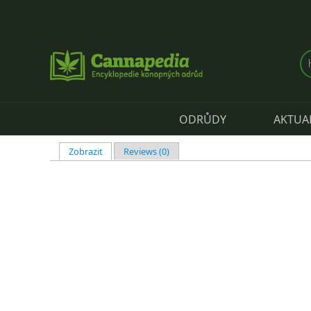
Přejít k hlavnímu obsahu
ODRŮDY
AKTUA
Zobrazit
(aktivní záložka)
Reviews (0)
Hlavní záložky