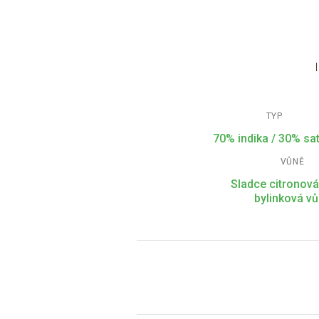
TYP
70% indika / 30% sa
VŮNĚ
Sladce citronová
bylinková v