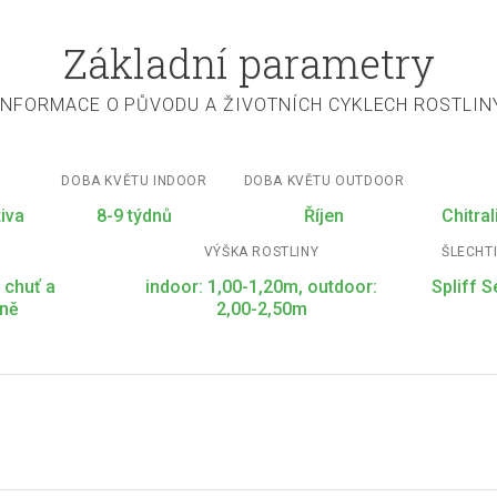
Základní parametry
INFORMACE O PŮVODU A ŽIVOTNÍCH CYKLECH ROSTLIN
DOBA KVĚTU INDOOR
DOBA KVĚTU OUTDOOR
tiva
8-9 týdnů
Říjen
Chitral
VÝŠKA ROSTLINY
ŠLECHT
 chuť a
indoor: 1,00-1,20m, outdoor:
Spliff 
ůně
2,00-2,50m