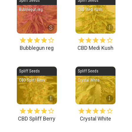
Spliff Seeds
Spliff Seeds
Bubblegun reg
CBD Medi Kush
S
I
Bubblegun reg
CBD Medi Kush
Spliff Seeds
Spliff Seeds
CBD Spliff Berry
Crystal White
I
I
CBD Spliff Berry
Crystal White