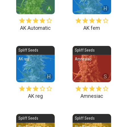
H
AK Automatic
AK fem
Spliff Seeds
Spliff Seeds
AK reg
Amnesiac
H
S
AK reg
Amnesiac
Spliff Seeds
Spliff Seeds