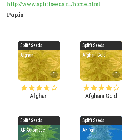
http://www.spliffseeds.nl/home.html
Popis
Spliff Seeds
Spliff Seeds
Afghan
Afghani Gold
I
I
Afghan
Afghani Gold
Spliff Seeds
Spliff Seeds
AK Automatic
AK fem