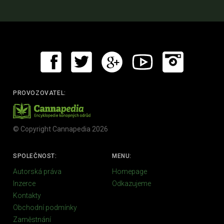
PROVOZOVATEL:
© Copyright Cannapedia 2026
SPOLEČNOST:
MENU:
Autorská práva
Homepage
Inzerce
Odkazujeme
Kontakty
Obchodní podmínky
Zaměstnání