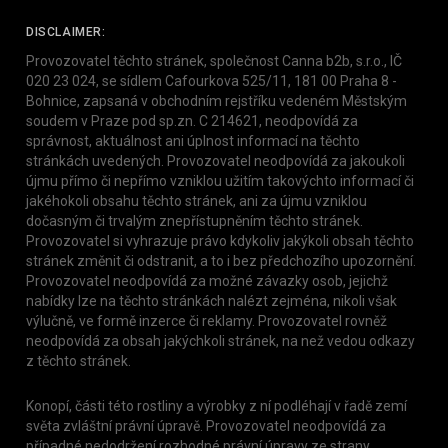
DISCLAIMER:
Provozovatel těchto stránek, společnost Canna b2b, s.r.o., IČ
020 23 024, se sídlem Cafourkova 525/11, 181 00 Praha 8 -
Bohnice, zapsaná v obchodním rejstříku vedeném Městským
soudem v Praze pod sp.zn. C 214621, neodpovídá za
správnost, aktuálnost ani úplnost informací na těchto
stránkách uvedených. Provozovatel neodpovídá za jakoukoli
újmu přímo či nepřímo vzniklou užitím takovýchto informací či
jakéhokoli obsahu těchto stránek, ani za újmu vzniklou
dočasným či trvalým znepřístupněním těchto stránek.
Provozovatel si vyhrazuje právo kdykoliv jakýkoli obsah těchto
stránek změnit či odstranit, a to i bez předchozího upozornění.
Provozovatel neodpovídá za možné závazky osob, jejichž
nabídky lze na těchto stránkách nalézt zejména, nikoli však
výlučně, ve formě inzerce či reklamy. Provozovatel rovněž
neodpovídá za obsah jakýchkoli stránek, na než vedou odkazy
z těchto stránek.
Konopí, části této rostliny a výrobky z ní podléhají v řadě zemí
světa zvláštní právní úpravě. Provozovatel neodpovídá za
případné nedodržení rozhodné právní úpravy ze strany