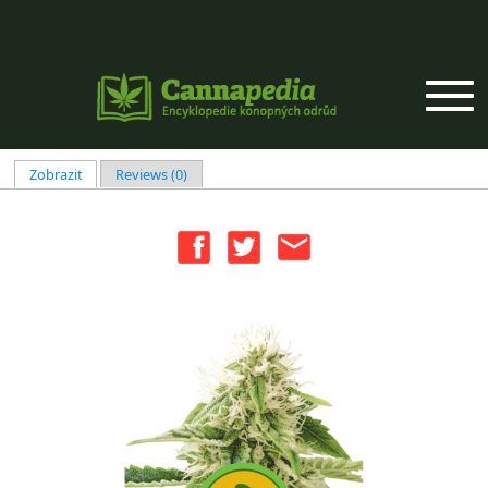
Přejít k hlavnímu obsahu
Zobrazit
(aktivní záložka)
Reviews (0)
Hlavní záložky