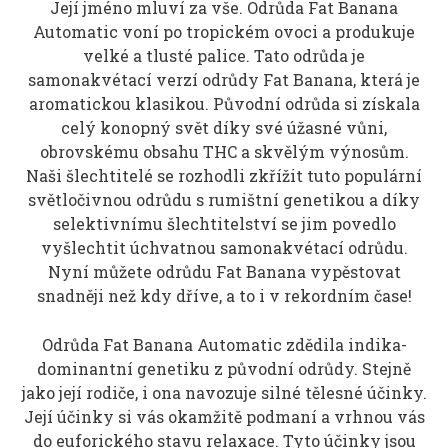
Její jméno mluví za vše. Odrůda Fat Banana
Automatic voní po tropickém ovoci a produkuje
velké a tlusté palice. Tato odrůda je
samonakvétací verzí odrůdy Fat Banana, která je
aromatickou klasikou. Původní odrůda si získala
celý konopný svět díky své úžasné vůni,
obrovskému obsahu THC a skvělým výnosům.
Naši šlechtitelé se rozhodli zkřížit tuto populární
světločivnou odrůdu s rumištní genetikou a díky
selektivnímu šlechtitelství se jim povedlo
vyšlechtit úchvatnou samonakvétací odrůdu.
Nyní můžete odrůdu Fat Banana vypěstovat
snadněji než kdy dříve, a to i v rekordním čase!
Odrůda Fat Banana Automatic zdědila indika-
dominantní genetiku z původní odrůdy. Stejně
jako její rodiče, i ona navozuje silné tělesné účinky.
Její účinky si vás okamžitě podmaní a vrhnou vás
do euforického stavu relaxace. Tyto účinky jsou