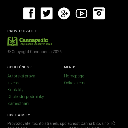
PROVOZOVATEL:
© Copyright Cannapedia 2026
SPOLEČNOST:
MENU:
Autorská práva
Homepage
Inzerce
Odkazujeme
Kontakty
Obchodní podmínky
Zaměstnání
DISCLAIMER:
Provozovatel těchto stránek, společnost Canna b2b, s.r.o., IČ