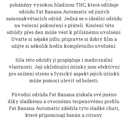
poháněny vysokou hladinou THC, která odlišuje
odrůdu Fat Banana Automatic od jiných
samonakvétacích odrůd. Jedná se o ideální odrůdu
na večerní pokouření s přáteli. Kouření této
odrůdy přes den může vést k přílišnému uvolnění.
Uvařte si nějaké jídlo, připravte si dobrý film a
užijte si několik hodin kompletního uvolnění.
Síla této odrůdy jí propůjčuje i medicinální
vlastnosti. Její uklidňující účinky jsou efektivní
pro snížení stresu a fyzický aspekt jejich účinků
může pomoci ulevit od bolesti.
Původní odrůda Fat Banana získala své jméno
díky sladkému a ovocnému terpenovému profilu.
Fat Banana Automatic zdědila tyto sladké chuti,
které připomínají banán a citrusy.