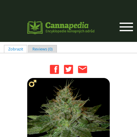
Přejít k hlavnímu obsahu
Zobrazit
(aktivní záložka)
Reviews (0)
Hlavní záložky