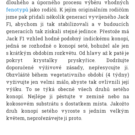
dlouhého a úporného procesu výběru vhodných
fenotypů
jako rodičů. K jejím originálním rodičům
jsme pak přidali několik generací vyvíjeného Jack
F1, abychom ji tak stabilizovali a v budoucích
generacích tak získali stejné jedince. Přestože má
Jack F1 vzhled hodně podobný indickému konopí,
jedná se rozhodně o konopí seté, bohužel ale jen
s krátkým obdobím rozkvětu. Od hlavy až k patě je
pokryt krystalky pryskyřice. Dodržujte
doporučené výživové zásady, nepřesycujte ji.
Obzvláště během vegetativního období (4 týdny)
vyživujte jen velmi málo, abyste tak ovlivnili její
výšku. To se týká obecně všech druhů setého
konopí. Nejlépe ji pěstujte v zemině nebo na
kokosovém substrátu s dostatkem místa. Jakožto
druh konopí setého vyroste s jedním velkým
květem, neprořezávejte ji proto.