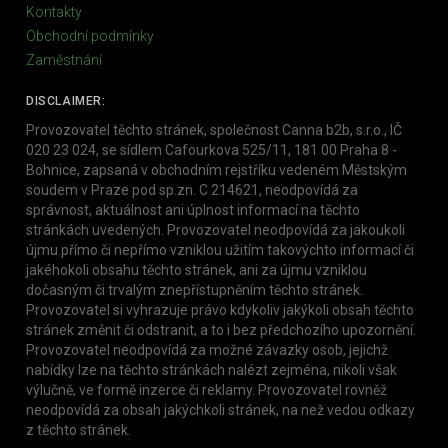
Kontakty
Obchodní podmínky
Zaměstnání
DISCLAIMER:
Provozovatel těchto stránek, společnost Canna b2b, s.r.o., IČ
020 23 024, se sídlem Cafourkova 525/11, 181 00 Praha 8 -
Bohnice, zapsaná v obchodním rejstříku vedeném Městským
soudem v Praze pod sp.zn. C 214621, neodpovídá za
správnost, aktuálnost ani úplnost informací na těchto
stránkách uvedených. Provozovatel neodpovídá za jakoukoli
újmu přímo či nepřímo vzniklou užitím takovýchto informací či
jakéhokoli obsahu těchto stránek, ani za újmu vzniklou
dočasným či trvalým znepřístupněním těchto stránek.
Provozovatel si vyhrazuje právo kdykoliv jakýkoli obsah těchto
stránek změnit či odstranit, a to i bez předchozího upozornění.
Provozovatel neodpovídá za možné závazky osob, jejichž
nabídky lze na těchto stránkách nalézt zejména, nikoli však
výlučně, ve formě inzerce či reklamy. Provozovatel rovněž
neodpovídá za obsah jakýchkoli stránek, na než vedou odkazy
z těchto stránek.