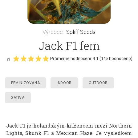
Výrobce
:
Spliff Seeds
Jack F1 fem
Průměrné hodnocení:
4.1
(
14
× hodnoceno)
FEMINIZOVANÁ
INDOOR
OUTDOOR
SATIVA
Jack F1 je holandským křížencem mezi Northern
Lights, Skunk F1 a Mexican Haze. Je výsledkem