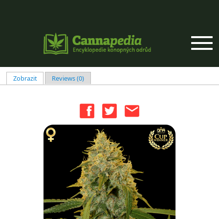
Přejít k hlavnímu obsahu
Zobrazit
(aktivní záložka)
Reviews (0)
Hlavní záložky