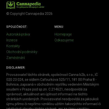
© Copyright Cannapedia 2026
SPOLEČNOST:
MENU:
Autorská práva
Homepage
Inzerce
Odkazujeme
Kontakty
Obchodní podmínky
Zaměstnání
DISCLAIMER:
Provozovatel těchto stránek, společnost Canna b2b, s.r.o., IČ
020 23 024, se sídlem Cafourkova 525/11, 181 00 Praha 8 -
Bohnice, zapsaná v obchodním rejstříku vedeném Městským
soudem v Praze pod sp.zn. C 214621, neodpovídá za
správnost, aktuálnost ani úplnost informací na těchto
stránkách uvedených. Provozovatel neodpovídá za jakoukoli
újmu přímo či nepřímo vzniklou užitím takovýchto informací či
jakéhokoli obsahu těchto stránek, ani za újmu vzniklou