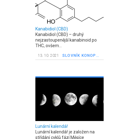
Kanabidiol (CBD)
Kanabidiol (CBD) – druhý
nejzastoupenější kanabinoid po
THC, ovšem...
13. 10. 2021
SLOVNÍK KONOPNÝCH POJMŮ
Lunární kalendář
Lunární kalendář je založen na
střídání cyklů fází Měsíce