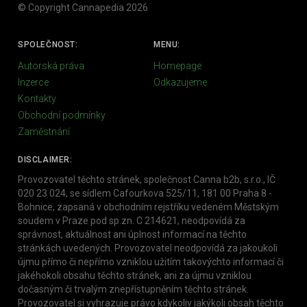
© Copyright Cannapedia 2026
SPOLEČNOST:
MENU:
Autorská práva
Homepage
Inzerce
Odkazujeme
Kontakty
Obchodní podmínky
Zaměstnání
DISCLAIMER:
Provozovatel těchto stránek, společnost Canna b2b, s.r.o., IČ
020 23 024, se sídlem Cafourkova 525/11, 181 00 Praha 8 -
Bohnice, zapsaná v obchodním rejstříku vedeném Městským
soudem v Praze pod sp.zn. C 214621, neodpovídá za
správnost, aktuálnost ani úplnost informací na těchto
stránkách uvedených. Provozovatel neodpovídá za jakoukoli
újmu přímo či nepřímo vzniklou užitím takovýchto informací či
jakéhokoli obsahu těchto stránek, ani za újmu vzniklou
dočasným či trvalým znepřístupněním těchto stránek.
Provozovatel si vyhrazuje právo kdykoliv jakýkoli obsah těchto