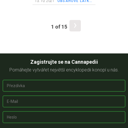
13. 10. 2021
OBSAHOVÉ LÁTKY V KONOPÍ
›
1 of 15
Zagistrujte se na Cannapedii
Pomáhejte vytvářet největší encyklopedii konopí u nás.