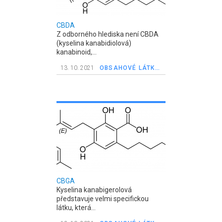
CBDA
Z odborného hlediska není CBDA
(kyselina kanabidiolová)
kanabinoid,...
13. 10. 2021
OBSAHOVÉ LÁTKY V KONOPÍ
CBGA
Kyselina kanabigerolová
představuje velmi specifickou
látku, která...