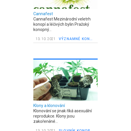
Cannafest
Cannafest Mezinárodní veletrh
konopí a léčivých bylin Pražský
konopný...
13. 10. 2021
VÝZNAMNÉ KONOPNÉ UDÁLOSTI
Klony a klonování
Klonování se jinak říká asexuální
reprodukce. Klony jsou
zakořeněné...
13. 10. 2021
SLOVNÍK KONOPNÝCH POJMŮ