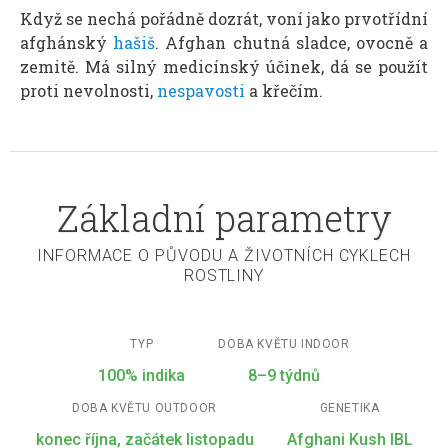
Když se nechá pořádně dozrát, voní jako prvotřídní
afghánský
hašiš
. Afghan chutná sladce, ovocně a
zemitě. Má silný medicínský účinek, dá se použít
proti nevolnosti,
nespavosti
a křečím.
Základní parametry
INFORMACE O PŮVODU A ŽIVOTNÍCH CYKLECH
ROSTLINY
TYP
DOBA KVĚTU INDOOR
100% indika
8–9 týdnů
DOBA KVĚTU OUTDOOR
GENETIKA
konec října, začátek listopadu
Afghani Kush IBL