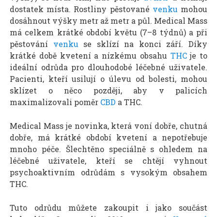
dostatek místa. Rostliny pěstované
venku
mohou
dosáhnout výšky metr až metr a půl. Medical Mass
má celkem krátké období květu (7–8 týdnů) a při
pěstování
venku
se sklízí na konci září. Díky
krátké době kvetení a nízkému obsahu
THC
je to
ideální odrůda pro dlouhodobé léčebné uživatele.
Pacienti, kteří usilují o úlevu od bolesti, mohou
sklízet o něco později, aby v palicích
maximalizovali poměr
CBD
a THC.
Medical Mass je novinka, která voní dobře, chutná
dobře, má krátké období kvetení a nepotřebuje
mnoho péče. Šlechtěno speciálně s ohledem na
léčebné uživatele, kteří se chtějí vyhnout
psychoaktivním odrůdám s vysokým obsahem
THC.
Tuto odrůdu můžete zakoupit i jako součást