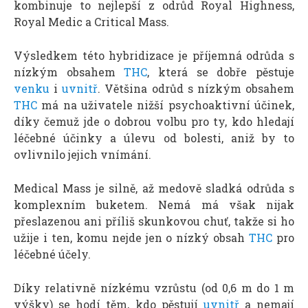
kombinuje to nejlepší z odrůd Royal Highness,
Royal Medic a Critical Mass.
Výsledkem této hybridizace je příjemná odrůda s
nízkým obsahem
THC
, která se dobře pěstuje
venku
i
uvnitř
. Většina odrůd s nízkým obsahem
THC
má na uživatele nižší psychoaktivní účinek,
díky čemuž jde o dobrou volbu pro ty, kdo hledají
léčebné účinky a úlevu od bolesti, aniž by to
ovlivnilo jejich vnímání.
Medical Mass je silně, až medově sladká odrůda s
komplexním buketem. Nemá má však nijak
přeslazenou ani příliš skunkovou chuť, takže si ho
užije i ten, komu nejde jen o nízký obsah
THC
pro
léčebné účely.
Díky relativně nízkému vzrůstu (od 0,6 m do 1 m
výšky) se hodí těm, kdo pěstují
uvnitř
a nemají