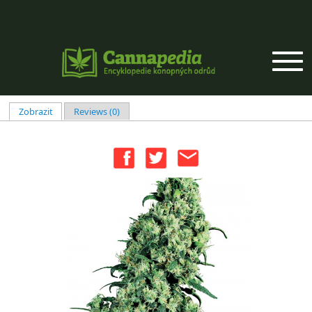
Přejít k hlavnímu obsahu
Zobrazit
(aktivní záložka)
Reviews (0)
Hlavní záložky