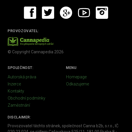
PROVOZOVATEL:
© Copyright Cannapedia 2026
SPOLEČNOST:
MENU:
Autorská práva
Homepage
Inzerce
Odkazujeme
Kontakty
Obchodní podmínky
Zaměstnání
DISCLAIMER:
Provozovatel těchto stránek, společnost Canna b2b, s.r.o., IČ
020 23 024, se sídlem Cafourkova 525/11, 181 00 Praha 8 -