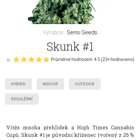
Výrobce
:
Sensi Seeds
Skunk #1
Průměrné hodnocení:
4.5
(
23
× hodnoceno)
HYBRID
INDOOR
OUTDOOR
REGULÉRNÍ
Vítěz mnoha přehlídek a High Times Cannabis
Cupů. Skunk #1 je původní kříženec tvořený z 25 %