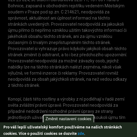
Bohnice, zapsaná v obchodním rejstříku vedeném Městským
soudem v Praze pod sp.zn. C 214621, neodpovídá za
správnost, aktuálnost ani úplnost informací na těchto
stránkách uvedených. Provozovatel neodpovídá za jakoukoli
újmu přímo či nepřímo vzniklou užitím takovýchto informací či
jakéhokoli obsahu těchto stránek, ani za újmu vzniklou
dočasným či trvalým znepřístupněním těchto stránek.
Provozovatel si vyhrazuje právo kdykoliv jakýkoli obsah těchto
stránek změnit či odstranit, a to i bez předchozího upozornění.
Provozovatel neodpovídá za možné závazky osob, jejichž
nabídky lze na těchto stránkách nalézt zejména, nikoli však
výlučně, ve formě inzerce či reklamy. Provozovatel rovněž
neodpovídá za obsah jakýchkoli stránek, na než vedou odkazy
z těchto stránek.
Konopí, části této rostliny a výrobky z ní podléhají v řadě zemí
světa zvláštní právní úpravě. Provozovatel neodpovídá za
případné nedodržení rozhodné právní úpravy ze strany
jednotlivých uživatelů těchto stránek, nebo jakoukoli újmu tím
Změnit nastavení cookies
vzniklou.
Pro váš lepší uživatelský komfort používáme na našich stránkách
cookies.
Více o použití cookies se dozvíte
zde
.