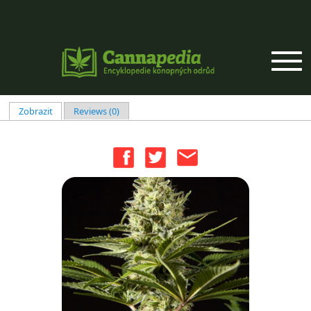
Přejít k hlavnímu obsahu
Zobrazit
(aktivní záložka)
Reviews (0)
Hlavní záložky