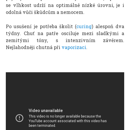
se vlhkost udrží na optimálně nízké úrovni, je i
odolná vůči škůdcům a nemocem.
Po usušení je potřeba školit (
curing
) alespoň dva
týdny. Chuť na patře osciluje mezi sladkými a
zemitými tóny, s intenzivním závěrem.
Nejlahodněji chutná při
vaporizaci
.