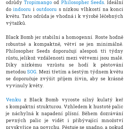
odrůdy
Tropimango
od
Philosopher Seeds
. Ideální
do
indooru
i
outdooru
s nízkou vlhkostí na konci
květu. Tato odrůda je vhodná i k výrobě léčebných
výtažků.
Black Bomb jer stabilní a homogenní. Roste hodně
robustně a kompaktně, větví se jen minimálně.
Philosopher Seeds doporučují alespoň tři týdny
růstu, jelikož vzdálenosti mezi větvemi jsou malé.
Díky nízkému vzrůstu se hodí k pěstování
metodou
SOG
. Mezi třetím a šestým týdnem květu
se doporučuje zvýšit příjem živin, aby se krásně
vyvinuly květy.
Venku
z Black Bomb vyroste silný kulatý keř
s kompaktní strukturou. Vzhledem k hustotě palic
je náchylná k napadení plísní. Během dozrávání
pevných palic je vidět i přibývající množství
pryskyřice na povrchu. Pěstuje se snadno, a pokud