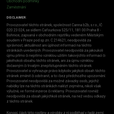
Obchodní podmínky
Zaměstnání
DISCLAIMER:
Provozovatel těchto stránek, společnost Canna b2b, s.r.o., IČ
020 23 024, se sídlem Cafourkova 525/11, 181 00 Praha 8 -
Bohnice, zapsaná v obchodním rejstříku vedeném Městským
soudem v Praze pod sp.zn. C 214621, neodpovídá za
správnost, aktuálnost ani úplnost informací na těchto
stránkách uvedených. Provozovatel neodpovídá za jakoukoli
újmu přímo či nepřímo vzniklou užitím takovýchto informací či
jakéhokoli obsahu těchto stránek, ani za újmu vzniklou
dočasným či trvalým znepřístupněním těchto stránek.
Provozovatel si vyhrazuje právo kdykoliv jakýkoli obsah těchto
stránek změnit či odstranit, a to i bez předchozího upozornění.
Provozovatel neodpovídá za možné závazky osob, jejichž
nabídky lze na těchto stránkách nalézt zejména, nikoli však
výlučně, ve formě inzerce či reklamy. Provozovatel rovněž
neodpovídá za obsah jakýchkoli stránek, na než vedou odkazy
z těchto stránek.
Konopí, části této rostliny a výrobky z ní podléhají v řadě zemí