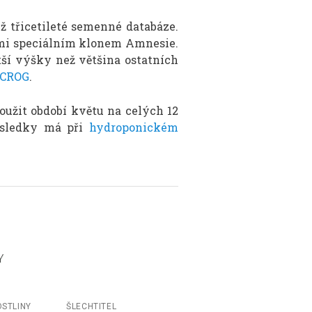
ž třicetileté semenné databáze.
lmi speciálním klonem Amnesie.
tší výšky než většina ostatních
CROG
.
loužit období květu na celých 12
ýsledky má při
hydroponickém
Y
OSTLINY
ŠLECHTITEL