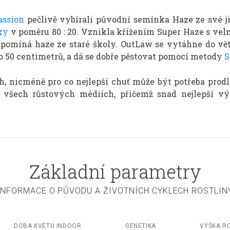
assion
pečlivě vybírali původní semínka Haze ze své ji
ky
v poměru 80 : 20. Vznikla křížením Super Haze s ve
 připomíná haze ze staré školy. OutLaw se vytáhne do vě
o 50 centimetrů, a dá se dobře pěstovat pomocí metody
S
ch, nicméně pro co nejlepší chuť může být potřeba prod
 všech růstových médiích, přičemž snad nejlepší v
Základní parametry
INFORMACE O PŮVODU A ŽIVOTNÍCH CYKLECH ROSTLIN
DOBA KVĚTU INDOOR
GENETIKA
VÝŠKA R