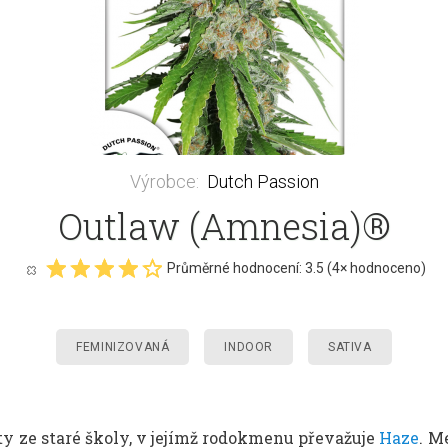
Výrobce
:
Dutch Passion
Outlaw (Amnesia)®
Průměrné hodnocení:
3.5
(
4
× hodnoceno)
FEMINIZOVANÁ
INDOOR
SATIVA
y ze staré školy, v jejímž rodokmenu převažuje
Haze
. M