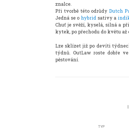
znalce.
Při tvorbě této odrůdy
Dutch P
Jedná se o
hybrid
sativy a
indi
Chuť je svěží, kyselá, silná a
kytek, po přechodu do květu až 
Lze sklízet již po devíti týdne
týdnů. OutLaw roste dobře ve
pěstování.
TYP