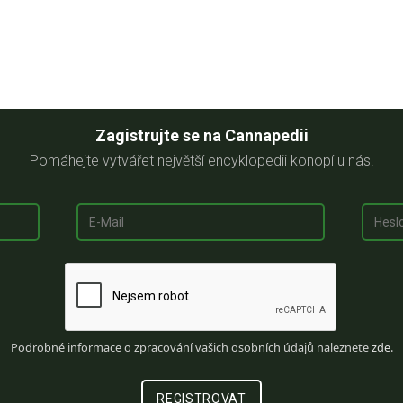
Zagistrujte se na Cannapedii
Pomáhejte vytvářet největší encyklopedii konopí u nás.
Podrobné informace o zpracování vašich osobních údajů naleznete
zde
.