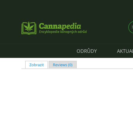
Přejít k hlavnímu obsahu
ODRŮDY
AKTUA
Zobrazit
(aktivní záložka)
Reviews (0)
Hlavní záložky