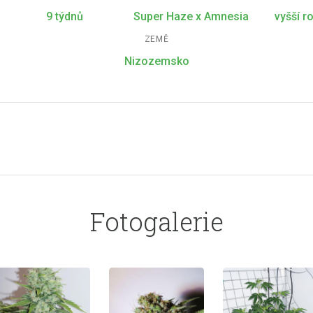
9 týdnů
Super Haze x Amnesia
vyšší ro
ZEMĚ
Nizozemsko
Fotogalerie