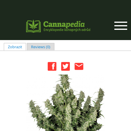
Přejít k hlavnímu obsahu
Zobrazit
(aktivní záložka)
Reviews (0)
Hlavní záložky