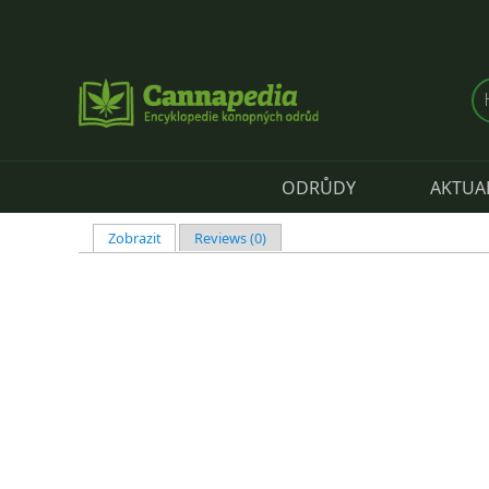
Přejít k hlavnímu obsahu
ODRŮDY
AKTUA
Zobrazit
(aktivní záložka)
Reviews (0)
Hlavní záložky