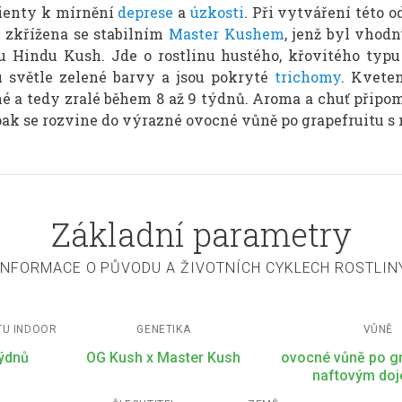
cienty k mírnění
deprese
a
úzkosti
. Při vytváření této 
 zkřížena se stabilním
Master Kushem
, jenž byl vhod
Hindu Kush. Jde o rostlinu hustého, křovitého typu 
ou světle zelené barvy a jsou pokryté
trichomy
. Kvete
 a tedy zralé během 8 až 9 týdnů. Aroma a chuť připo
 pak se rozvine do výrazné ovocné vůně po grapefruitu 
Základní parametry
INFORMACE O PŮVODU A ŽIVOTNÍCH CYKLECH ROSTLIN
TU INDOOR
GENETIKA
VŮNĚ
týdnů
OG Kush x Master Kush
ovocné vůně po gr
naftovým do