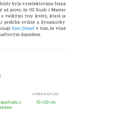
odrůdy byla vyselektována fešná
ný už proto, že OG Kush i Master
s velkými trsy květů, které je
ní probíhá svižně a dynamicky:
mínají
Sour Diesel
v tom, že vůně
s naftovým dojezdem.
Y
VÝŠKA ROSTLINY
apefruitu s
70-120 cm
jezdem