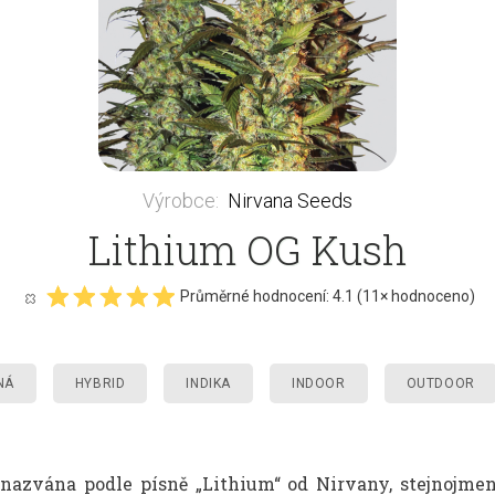
Výrobce
:
Nirvana Seeds
Lithium OG Kush
Průměrné hodnocení:
4.1
(
11
× hodnoceno)
NÁ
HYBRID
INDIKA
INDOOR
OUTDOOR
azvána podle písně „Lithium“ od Nirvany, stejnojme