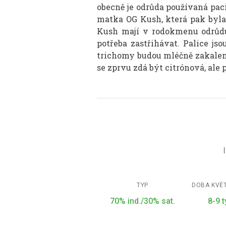
obecně je odrůda používaná pa
matka OG Kush, která pak byla
Kush mají v rodokmenu odrůdu 
potřeba zastřihávat. Palice js
trichomy budou mléčně zakalené
se zprvu zdá být citrónová, ale
TYP
DOBA KVĚ
70% ind./30% sat.
8-9 