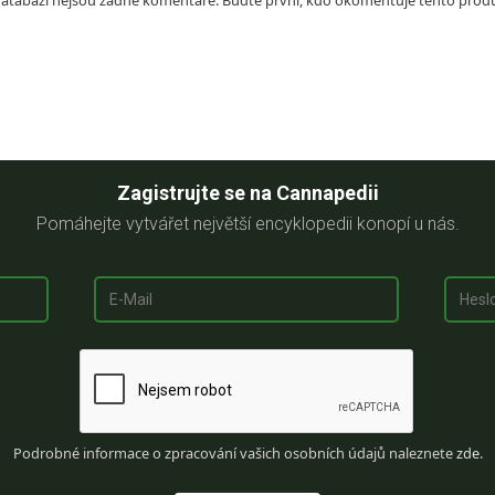
Zagistrujte se na Cannapedii
Pomáhejte vytvářet největší encyklopedii konopí u nás.
Podrobné informace o zpracování vašich osobních údajů naleznete
zde
.