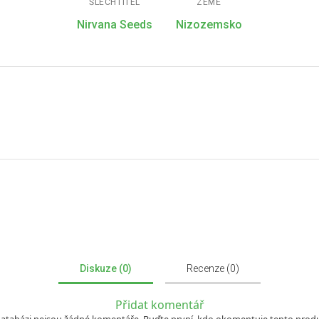
ŠLECHTITEL
ZEMĚ
Nirvana Seeds
Nizozemsko
Diskuze (0)
Recenze (0)
Přidat komentář
databázi nejsou žádné komentáře. Buďte první, kdo okomentuje tento produ