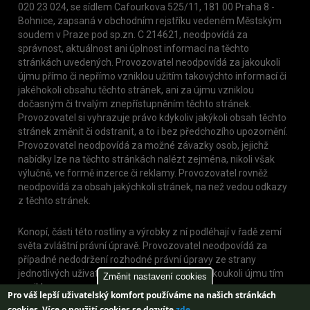
020 23 024, se sídlem Cafourkova 525/11, 181 00 Praha 8 -
Bohnice, zapsaná v obchodním rejstříku vedeném Městským
soudem v Praze pod sp.zn. C 214621, neodpovídá za
správnost, aktuálnost ani úplnost informací na těchto
stránkách uvedených. Provozovatel neodpovídá za jakoukoli
újmu přímo či nepřímo vzniklou užitím takovýchto informací či
jakéhokoli obsahu těchto stránek, ani za újmu vzniklou
dočasným či trvalým znepřístupněním těchto stránek.
Provozovatel si vyhrazuje právo kdykoliv jakýkoli obsah těchto
stránek změnit či odstranit, a to i bez předchozího upozornění.
Provozovatel neodpovídá za možné závazky osob, jejichž
nabídky lze na těchto stránkách nalézt zejména, nikoli však
výlučně, ve formě inzerce či reklamy. Provozovatel rovněž
neodpovídá za obsah jakýchkoli stránek, na než vedou odkazy
z těchto stránek.
Konopí, části této rostliny a výrobky z ní podléhají v řadě zemí
světa zvláštní právní úpravě. Provozovatel neodpovídá za
případné nedodržení rozhodné právní úpravy ze strany
jednotlivých uživatelů těchto stránek, nebo jakoukoli újmu tím
Změnit nastavení cookies
vzniklou.
Pro váš lepší uživatelský komfort používáme na našich stránkách
cookies.
Více o použití cookies se dozvíte
zde
.