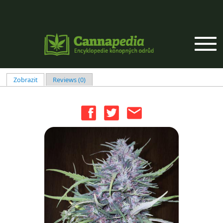
Přejít k hlavnímu obsahu
Zobrazit
(aktivní záložka)
Reviews (0)
Hlavní záložky