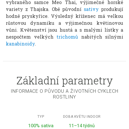
vybraného samce Meo Thai, výjimečné horské
variety z Thajska. Obě původní
sativy
produkují
hodně pryskyřice. Výsledný kříženec má velkou
růstovou dynamiku a výjimečnou květinovou
vůni. Květenství jsou hustá a s malými lístky a
nespočtem velkých
trichomů
nabitých silnými
kanabinoidy
.
Základní parametry
INFORMACE O PŮVODU A ŽIVOTNÍCH CYKLECH
ROSTLINY
TYP
DOBA KVĚTU INDOOR
100% sativa
11–14 týdnů