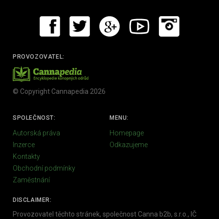
PROVOZOVATEL:
© Copyright Cannapedia 2026
SPOLEČNOST:
MENU:
Autorská práva
Homepage
Inzerce
Odkazujeme
Kontakty
Obchodní podmínky
Zaměstnání
DISCLAIMER:
Provozovatel těchto stránek, společnost Canna b2b, s.r.o., IČ