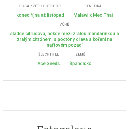
DOBA KVĚTU OUTDOOR
GENETIKA
konec října až listopad
Malawi x Meo Thai
VŮNĚ
sladce citrusová, někde mezi zralou mandarinkou a
zralým citrónem, s podtóny dřeva a koření na
naftovém pozadí
ŠLECHTITEL
ZEMĚ
Ace Seeds
Španělsko