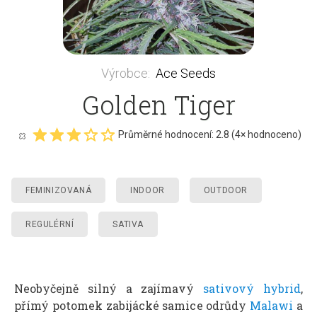
Výrobce
:
Ace Seeds
Golden Tiger
Průměrné hodnocení:
2.8
(
4
× hodnoceno)
FEMINIZOVANÁ
INDOOR
OUTDOOR
REGULÉRNÍ
SATIVA
Neobyčejně silný a zajímavý
sativový
hybrid
,
přímý potomek zabijácké samice odrůdy
Malawi
a