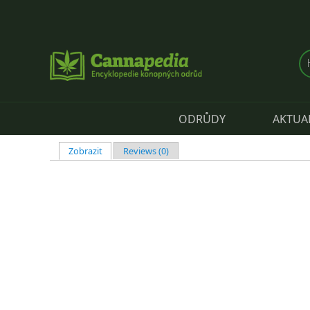
Přejít k hlavnímu obsahu
ODRŮDY
AKTUA
Zobrazit
(aktivní záložka)
Reviews (0)
Hlavní záložky