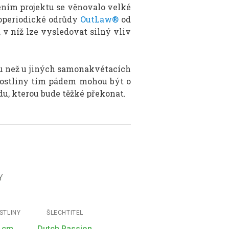
ením projektu se věnovalo velké
toperiodické odrůdy
OutLaw®
od
 v níž lze vysledovat silný vliv
obu než u jiných samonakvétacích
. Rostliny tím pádem mohou být o
u, kterou bude těžké překonat.
Y
STLINY
ŠLECHTITEL
0 cm
Dutch Passion