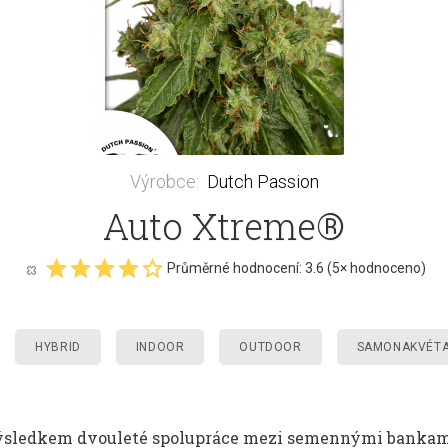
Výrobce
:
Dutch Passion
Auto Xtreme®
Průměrné hodnocení:
3.6
(
5
× hodnoceno)
HYBRID
INDOOR
OUTDOOR
SAMONAKVÉTA
ýsledkem dvouleté spolupráce mezi semennými banka