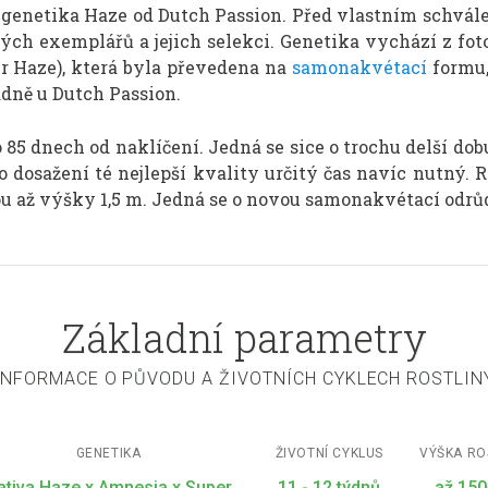
ta genetika Haze od Dutch Passion. Před vlastním schvál
ch exemplářů a jejich selekci. Genetika vychází z fo
r Haze), která byla převedena na
samonakvétací
formu,
adně u Dutch Passion.
 85 dnech od naklíčení. Jedná se sice o trochu delší d
ro dosažení té nejlepší kvality určitý čas navíc nutný
ou až výšky 1,5 m. Jedná se o novou samonakvétací odrůd
Základní parametry
INFORMACE O PŮVODU A ŽIVOTNÍCH CYKLECH ROSTLIN
GENETIKA
ŽIVOTNÍ CYKLUS
VÝŠKA RO
ativa Haze x Amnesia x Super
11 - 12 týdnů
až 15