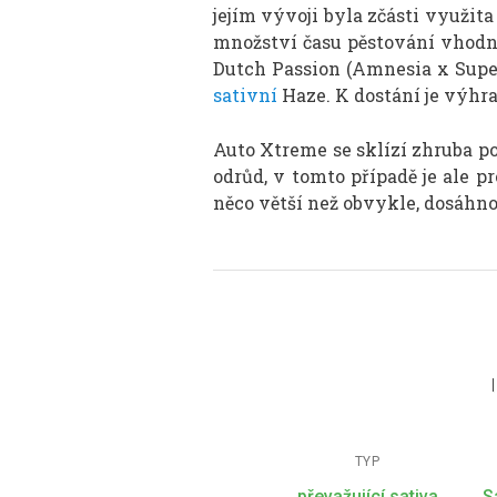
jejím vývoji byla zčásti využi
množství času pěstování vhodný
Dutch Passion (Amnesia x Supe
sativní
Haze. K dostání je výhr
Auto Xtreme se sklízí zhruba po
odrůd, v tomto případě je ale p
něco větší než obvykle, dosáhn
TYP
převažující sativa
S