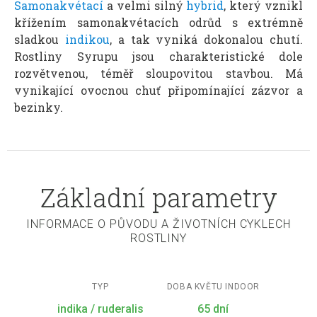
Samonakvétací
a velmi silný
hybrid
, který vznikl
křížením samonakvétacích odrůd s extrémně
sladkou
indikou
, a tak vyniká dokonalou chutí.
Rostliny Syrupu jsou charakteristické dole
rozvětvenou, téměř sloupovitou stavbou. Má
vynikající ovocnou chuť připomínající zázvor a
bezinky.
Základní parametry
INFORMACE O PŮVODU A ŽIVOTNÍCH CYKLECH
ROSTLINY
TYP
DOBA KVĚTU INDOOR
indika / ruderalis
65 dní