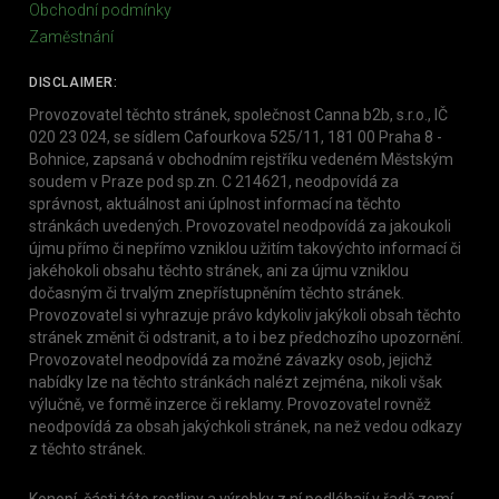
Obchodní podmínky
Zaměstnání
DISCLAIMER:
Provozovatel těchto stránek, společnost Canna b2b, s.r.o., IČ
020 23 024, se sídlem Cafourkova 525/11, 181 00 Praha 8 -
Bohnice, zapsaná v obchodním rejstříku vedeném Městským
soudem v Praze pod sp.zn. C 214621, neodpovídá za
správnost, aktuálnost ani úplnost informací na těchto
stránkách uvedených. Provozovatel neodpovídá za jakoukoli
újmu přímo či nepřímo vzniklou užitím takovýchto informací či
jakéhokoli obsahu těchto stránek, ani za újmu vzniklou
dočasným či trvalým znepřístupněním těchto stránek.
Provozovatel si vyhrazuje právo kdykoliv jakýkoli obsah těchto
stránek změnit či odstranit, a to i bez předchozího upozornění.
Provozovatel neodpovídá za možné závazky osob, jejichž
nabídky lze na těchto stránkách nalézt zejména, nikoli však
výlučně, ve formě inzerce či reklamy. Provozovatel rovněž
neodpovídá za obsah jakýchkoli stránek, na než vedou odkazy
z těchto stránek.
Konopí, části této rostliny a výrobky z ní podléhají v řadě zemí