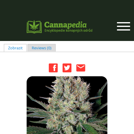
Přejít k hlavnímu obsahu
Zobrazit
(aktivní záložka)
Reviews (0)
Hlavní záložky