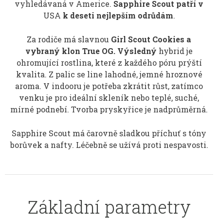
vyhledávaná v Americe.
Sapphire Scout patří v
USA
k deseti nejlepším odrůdám
.
Za rodiče má slavnou
Girl Scout Cookies a
vybraný klon True OG. Výsledný
hybrid je
ohromující rostlina, které z každého póru prýští
kvalita. Z palic se line lahodné, jemné hroznové
aroma. V indooru je potřeba zkrátit růst, zatímco
venku je pro ideální skleník nebo teplé, suché,
mírné podnebí. Tvorba pryskyřice je nadprůměrná.
Sapphire Scout má čarovně sladkou příchuť s tóny
borůvek a nafty. Léčebně se užívá proti nespavosti.
Základní parametry