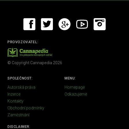
PROVOZOVATEL:
© Copyright Cannapedia 2026
SPOLEČNOST:
MENU:
Autorská práva
Homepage
Inzerce
Odkazujeme
Kontakty
Obchodní podmínky
Zaměstnání
DISCLAIMER: