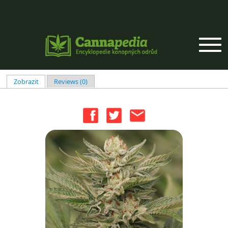
Přejít k hlavnímu obsahu
Zobrazit
(aktivní záložka)
Reviews (0)
Hlavní záložky