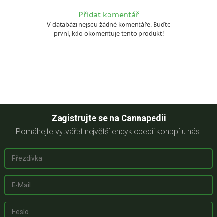
Přidat komentář
V databázi nejsou žádné komentáře. Buďte
první, kdo okomentuje tento produkt!
Zagistrujte se na Cannapedii
Pomáhejte vytvářet největší encyklopedii konopí u nás.