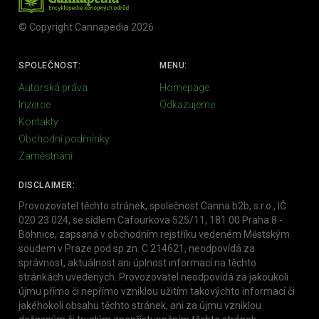
© Copyright Cannapedia 2026
SPOLEČNOST:
MENU:
Autorská práva
Homepage
Inzerce
Odkazujeme
Kontakty
Obchodní podmínky
Zaměstnání
DISCLAIMER:
Provozovatel těchto stránek, společnost Canna b2b, s.r.o., IČ
020 23 024, se sídlem Cafourkova 525/11, 181 00 Praha 8 -
Bohnice, zapsaná v obchodním rejstříku vedeném Městským
soudem v Praze pod sp.zn. C 214621, neodpovídá za
správnost, aktuálnost ani úplnost informací na těchto
stránkách uvedených. Provozovatel neodpovídá za jakoukoli
újmu přímo či nepřímo vzniklou užitím takovýchto informací či
jakéhokoli obsahu těchto stránek, ani za újmu vzniklou