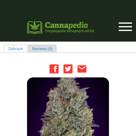
Přejít k hlavnímu obsahu
Zobrazit
(aktivní záložka)
Reviews (0)
Hlavní záložky