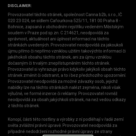
DISCLAIMER:
Provozovatel těchto stránek, společnost Canna b2b, s.r.o., IČ
020 23 024, se sídlem Cafourkova 525/11, 181 00 Praha 8 -
Bohnice, zapsaná v obchodním rejstříku vedeném Městským
soudem v Praze pod sp.zn. C 214621, neodpovídá za
správnost, aktuálnost ani úplnost informací na těchto
stránkách uvedených. Provozovatel neodpovídá za jakoukoli
újmu přímo či nepřímo vzniklou užitím takovýchto informací či
jakéhokoli obsahu těchto stránek, ani za újmu vzniklou
dočasným či trvalým znepřístupněním těchto stránek.
Provozovatel si vyhrazuje právo kdykoliv jakýkoli obsah těchto
stránek změnit či odstranit, a to i bez předchozího upozornění.
Provozovatel neodpovídá za možné závazky osob, jejichž
nabídky lze na těchto stránkách nalézt zejména, nikoli však
výlučně, ve formě inzerce či reklamy. Provozovatel rovněž
neodpovídá za obsah jakýchkoli stránek, na než vedou odkazy
z těchto stránek.
Konopí, části této rostliny a výrobky z ní podléhají v řadě zemí
světa zvláštní právní úpravě. Provozovatel neodpovídá za
případné nedodržení rozhodné právní úpravy ze strany