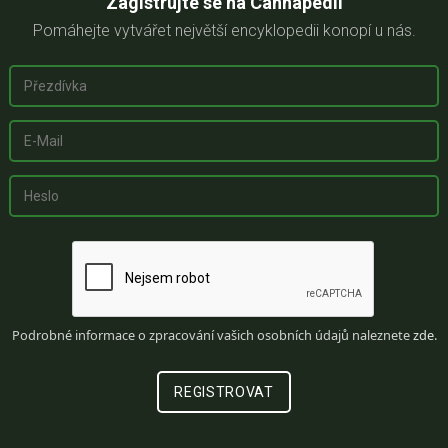
Zagistrujte se na Cannapedii
Pomáhejte vytvářet největší encyklopedii konopí u nás.
Podrobné informace o zpracování vašich osobních údajů naleznete
zde
.