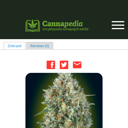
Přejít k hlavnímu obsahu
Zobrazit
(aktivní záložka)
Reviews (0)
Hlavní záložky