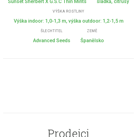
Sunset Sherbert X G.S.C Thin Mints
sladká, citrusy
VÝŠKA ROSTLINY
Výška indoor: 1,0-1,3 m, výška outdoor: 1,2-1,5 m
ŠLECHTITEL
ZEMĚ
Advanced Seeds
Španělsko
Prodejci