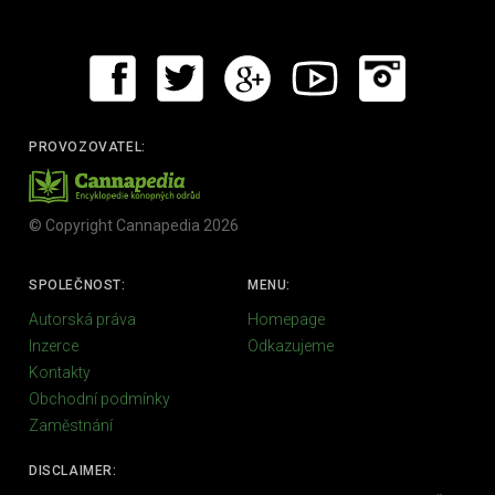
PROVOZOVATEL:
© Copyright Cannapedia 2026
SPOLEČNOST:
MENU:
Autorská práva
Homepage
Inzerce
Odkazujeme
Kontakty
Obchodní podmínky
Zaměstnání
DISCLAIMER: