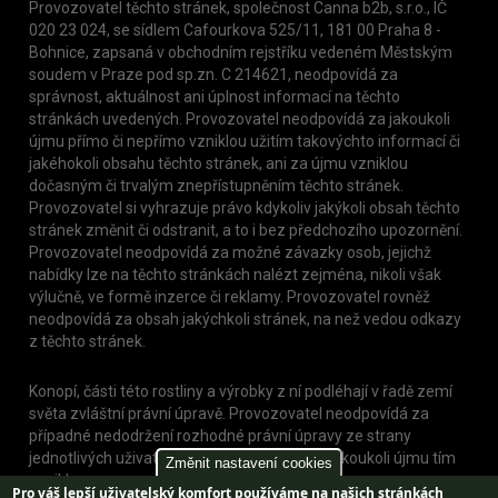
Provozovatel těchto stránek, společnost Canna b2b, s.r.o., IČ
020 23 024, se sídlem Cafourkova 525/11, 181 00 Praha 8 -
Bohnice, zapsaná v obchodním rejstříku vedeném Městským
soudem v Praze pod sp.zn. C 214621, neodpovídá za
správnost, aktuálnost ani úplnost informací na těchto
stránkách uvedených. Provozovatel neodpovídá za jakoukoli
újmu přímo či nepřímo vzniklou užitím takovýchto informací či
jakéhokoli obsahu těchto stránek, ani za újmu vzniklou
dočasným či trvalým znepřístupněním těchto stránek.
Provozovatel si vyhrazuje právo kdykoliv jakýkoli obsah těchto
stránek změnit či odstranit, a to i bez předchozího upozornění.
Provozovatel neodpovídá za možné závazky osob, jejichž
nabídky lze na těchto stránkách nalézt zejména, nikoli však
výlučně, ve formě inzerce či reklamy. Provozovatel rovněž
neodpovídá za obsah jakýchkoli stránek, na než vedou odkazy
z těchto stránek.
Konopí, části této rostliny a výrobky z ní podléhají v řadě zemí
světa zvláštní právní úpravě. Provozovatel neodpovídá za
případné nedodržení rozhodné právní úpravy ze strany
jednotlivých uživatelů těchto stránek, nebo jakoukoli újmu tím
Změnit nastavení cookies
vzniklou.
Pro váš lepší uživatelský komfort používáme na našich stránkách