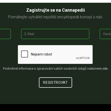
Zagistrujte se na Cannapedii
Pomáhejte vytvářet největší encyklopedii konopí u nás.
Podrobné informace o zpracování vašich osobních údajů naleznete
zde
.