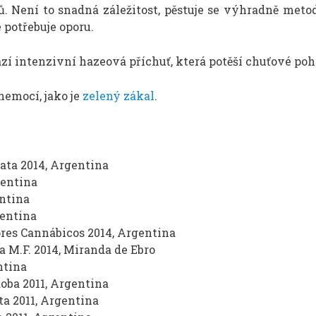
. Není to snadná záležitost, pěstuje se výhradně meto
 potřebuje oporu.
í intenzivní hazeová příchuť, která potěší chuťové poh
nemocí, jako je
zelený zákal
.
lata 2014, Argentina
gentina
entina
gentina
ores Cannábicos 2014, Argentina
 M.F. 2014, Miranda de Ebro
ntina
doba 2011, Argentina
ta 2011, Argentina