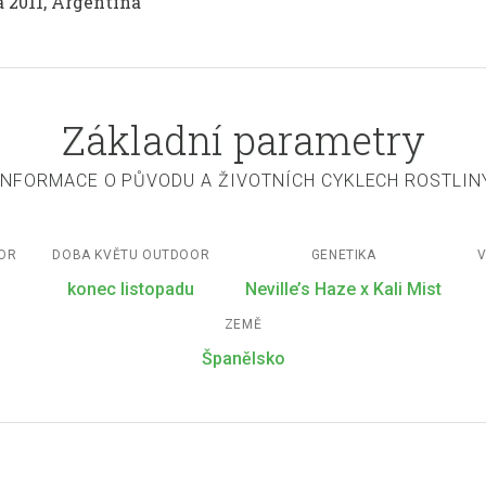
a 2011, Argentina
Základní parametry
INFORMACE O PŮVODU A ŽIVOTNÍCH CYKLECH ROSTLIN
OOR
DOBA KVĚTU OUTDOOR
GENETIKA
V
konec listopadu
Neville’s Haze x Kali Mist
ZEMĚ
Španělsko