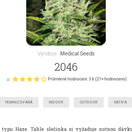
Výrobce
:
Medical Seeds
2046
Průměrné hodnocení:
3.6
(
21
× hodnoceno)
FEMINIZOVANÁ
INDOOR
OUTDOOR
SATIVA
ypu Haze. Tahle slečinka si vyžaduje notnou dávku 