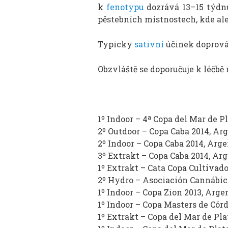
k
fenotypu
dozrává 13–15 týdnů
pěstebních místnostech, kde ale
Typicky
sativní
účinek doprováz
Obzvláště se doporučuje k léčbě 
1º Indoor – 4ª Copa del Mar de P
2º Outdoor – Copa Caba 2014, Ar
2º Indoor – Copa Caba 2014, Arg
3º Extrakt – Copa Caba 2014, Ar
1º Extrakt – Cata Copa Cultivad
2º Hydro – Asociación Cannábica
1º Indoor – Copa Zion 2013, Arge
1º Indoor – Copa Masters de Cór
1º Extrakt – Copa del Mar de Pla