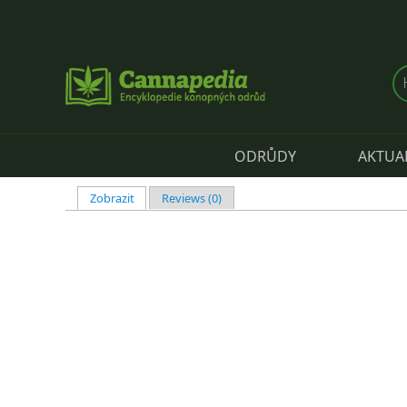
Přejít k hlavnímu obsahu
ODRŮDY
AKTUA
Zobrazit
(aktivní záložka)
Reviews (0)
Hlavní záložky