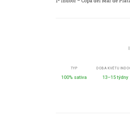
1º Indoor – Copa del Mar de Plat
TYP
DOBA KVĚTU IND
100% sativa
13–15 týdny