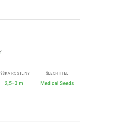
Y
ÝŠKA ROSTLINY
ŠLECHTITEL
2,5–3 m
Medical Seeds