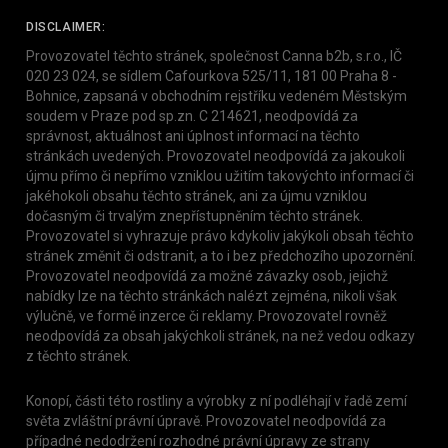
DISCLAIMER:
Provozovatel těchto stránek, společnost Canna b2b, s.r.o., IČ
020 23 024, se sídlem Cafourkova 525/11, 181 00 Praha 8 -
Bohnice, zapsaná v obchodním rejstříku vedeném Městským
soudem v Praze pod sp.zn. C 214621, neodpovídá za
správnost, aktuálnost ani úplnost informací na těchto
stránkách uvedených. Provozovatel neodpovídá za jakoukoli
újmu přímo či nepřímo vzniklou užitím takovýchto informací či
jakéhokoli obsahu těchto stránek, ani za újmu vzniklou
dočasným či trvalým znepřístupněním těchto stránek.
Provozovatel si vyhrazuje právo kdykoliv jakýkoli obsah těchto
stránek změnit či odstranit, a to i bez předchozího upozornění.
Provozovatel neodpovídá za možné závazky osob, jejichž
nabídky lze na těchto stránkách nalézt zejména, nikoli však
výlučně, ve formě inzerce či reklamy. Provozovatel rovněž
neodpovídá za obsah jakýchkoli stránek, na než vedou odkazy
z těchto stránek.
Konopí, části této rostliny a výrobky z ní podléhají v řadě zemí
světa zvláštní právní úpravě. Provozovatel neodpovídá za
případné nedodržení rozhodné právní úpravy ze strany