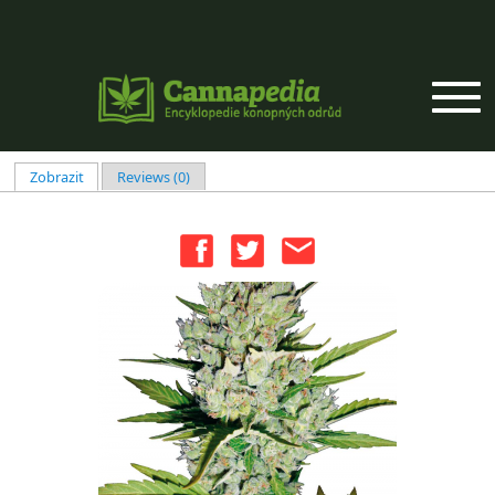
Přejít k hlavnímu obsahu
Zobrazit
(aktivní záložka)
Reviews (0)
Hlavní záložky