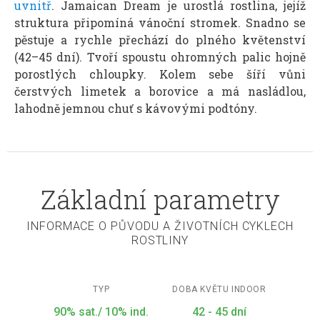
uvnitř
. Jamaican Dream je urostlá rostlina, jejíž
struktura připomíná vánoční stromek. Snadno se
pěstuje a rychle přechází do plného květenství
(42–45 dní). Tvoří spoustu ohromných palic hojně
porostlých chloupky. Kolem sebe šíří vůni
čerstvých limetek a borovice a má nasládlou,
lahodně jemnou chuť s kávovými podtóny.
Základní parametry
INFORMACE O PŮVODU A ŽIVOTNÍCH CYKLECH
ROSTLINY
TYP
DOBA KVĚTU INDOOR
90% sat./ 10% ind.
42 - 45 dní