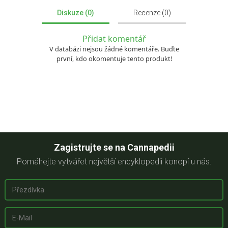
Diskuze (0)
Recenze (0)
Přidat komentář
V databázi nejsou žádné komentáře. Buďte
první, kdo okomentuje tento produkt!
Zagistrujte se na Cannapedii
Pomáhejte vytvářet největší encyklopedii konopí u nás.