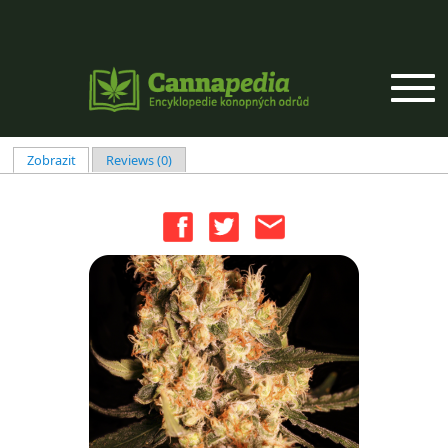
Přejít k hlavnímu obsahu
Zobrazit
(aktivní záložka)
Reviews (0)
Hlavní záložky