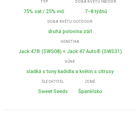
TYP
DOBA KVĚTU INDOOR
75% sat./ 25% ind.
7–8 týdnů
DOBA KVĚTU OUTDOOR
druhá polovina září
GENETIKA
Jack 47® (SWS08) × Jack 47 Auto® (SWS31)
VŮNĚ
sladká s tony kadidla a květin s citrusy
ŠLECHTITEL
ZEMĚ
Sweet Seeds
Španělsko