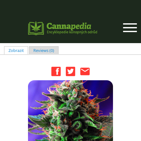
Přejít k hlavnímu obsahu
Zobrazit
(aktivní záložka)
Reviews (0)
Hlavní záložky