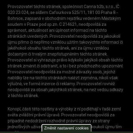
Provozovatel těchto stránek, společnost Canna b2b, s.r.o., IČ
020 23 024, se sídlem Cafourkova 525/11, 181 00 Praha 8 -
Bohnice, zapsaná v obchodním rejstříku vedeném Městským
soudem v Praze pod sp.zn. C 214621, neodpovídá za
správnost, aktuálnost ani úplnost informací na těchto
stránkách uvedených. Provozovatel neodpovídá za jakoukoli
újmu přímo či nepřímo vzniklou užitím takovýchto informací či
jakéhokoli obsahu těchto stránek, ani za újmu vzniklou
dočasným či trvalým znepřístupněním těchto stránek.
Provozovatel si vyhrazuje právo kdykoliv jakýkoli obsah těchto
stránek změnit či odstranit, a to i bez předchozího upozornění.
Provozovatel neodpovídá za možné závazky osob, jejichž
nabídky lze na těchto stránkách nalézt zejména, nikoli však
výlučně, ve formě inzerce či reklamy. Provozovatel rovněž
neodpovídá za obsah jakýchkoli stránek, na než vedou odkazy
z těchto stránek.
Konopí, části této rostliny a výrobky z ní podléhají v řadě zemí
světa zvláštní právní úpravě. Provozovatel neodpovídá za
případné nedodržení rozhodné právní úpravy ze strany
jednotlivých uživatelů těchto stránek, nebo jakoukoli újmu tím
Změnit nastavení cookies
vzniklou.