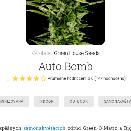
Výrobce
:
Green House Seeds
Auto Bomb
Průměrné hodnocení:
3.6
(
14
× hodnoceno)
EMINIZOVANÁ
INDOOR
OUTDOOR
SAMONAKVÉTA
úspěšných
samonakvétacích
odrůd Green-O-Matic a Big