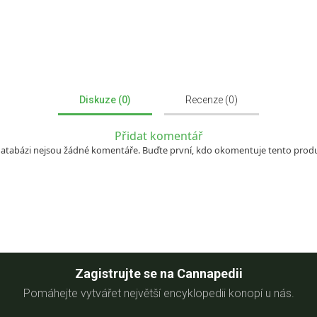
Diskuze (0)
Recenze (0)
Přidat komentář
databázi nejsou žádné komentáře. Buďte první, kdo okomentuje tento produ
Zagistrujte se na Cannapedii
Pomáhejte vytvářet největší encyklopedii konopí u nás.