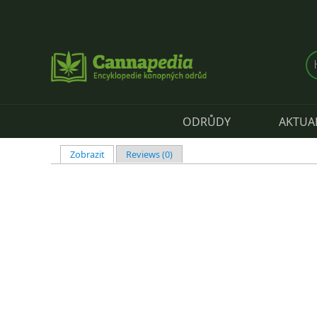
Přejít k hlavnímu obsahu
ODRŮDY
AKTUA
Zobrazit
(aktivní záložka)
Reviews (0)
Hlavní záložky