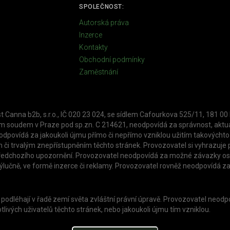
SPOLEČNOST:
Autorská práva
Inzerce
Kontakty
Obchodní podmínky
Zaměstnání
t Canna b2b, s.r.o., IČ 020 23 024, se sídlem Cafourkova 525/11, 181 00
soudem v Praze pod sp.zn. C 214621, neodpovídá za správnost, aktuál
povídá za jakoukoli újmu přímo či nepřímo vzniklou užitím takovýchto 
 či trvalým znepřístupněním těchto stránek. Provozovatel si vyhrazuje p
z předchozího upozornění. Provozovatel neodpovídá za možné závazky osob
výlučně, ve formě inzerce či reklamy. Provozovatel rovněž neodpovídá za
 ní podléhají v řadě zemí světa zvláštní právní úpravě. Provozovatel neo
livých uživatelů těchto stránek, nebo jakoukoli újmu tím vzniklou.