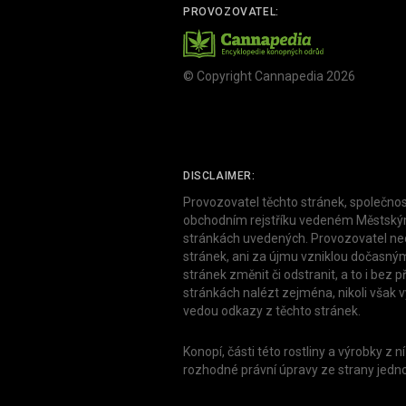
PROVOZOVATEL:
© Copyright Cannapedia 2026
DISCLAIMER:
Provozovatel těchto stránek, společnos
obchodním rejstříku vedeném Městským 
stránkách uvedených. Provozovatel neod
stránek, ani za újmu vzniklou dočasným
stránek změnit či odstranit, a to i be
stránkách nalézt zejména, nikoli však 
vedou odkazy z těchto stránek.
Konopí, části této rostliny a výrobky z
rozhodné právní úpravy ze strany jednot