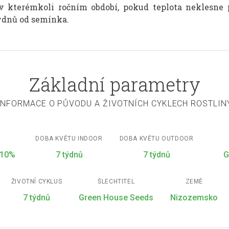
 kterémkoli ročním období, pokud teplota neklesne 
týdnů od semínka.
Základní parametry
INFORMACE O PŮVODU A ŽIVOTNÍCH CYKLECH ROSTLIN
DOBA KVĚTU INDOOR
DOBA KVĚTU OUTDOOR
/10%
7 týdnů
7 týdnů
G
ŽIVOTNÍ CYKLUS
ŠLECHTITEL
ZEMĚ
7 týdnů
Green House Seeds
Nizozemsko