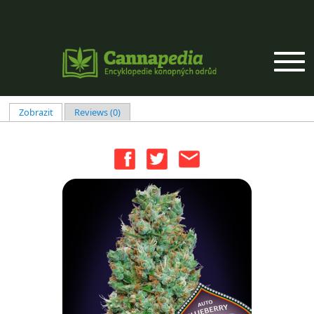
Přejít k hlavnímu obsahu
Zobrazit
(aktivní záložka)
Reviews (0)
Hlavní záložky