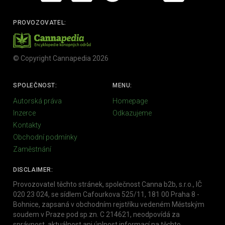
PROVOZOVATEL:
© Copyright Cannapedia 2026
SPOLEČNOST:
MENU:
Autorská práva
Homepage
Inzerce
Odkazujeme
Kontakty
Obchodní podmínky
Zaměstnání
DISCLAIMER:
Provozovatel těchto stránek, společnost Canna b2b, s.r.o., IČ
020 23 024, se sídlem Cafourkova 525/11, 181 00 Praha 8 -
Bohnice, zapsaná v obchodním rejstříku vedeném Městským
soudem v Praze pod sp.zn. C 214621, neodpovídá za
správnost, aktuálnost ani úplnost informací na těchto