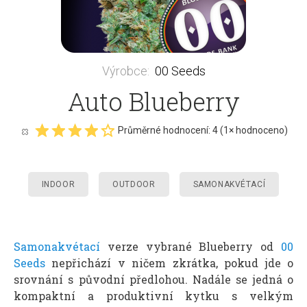
Výrobce
:
00 Seeds
Auto Blueberry
Průměrné hodnocení:
4
(
1
× hodnoceno)
INDOOR
OUTDOOR
SAMONAKVÉTACÍ
Samonakvétací
verze vybrané Blueberry od
00
Seeds
nepřichází v ničem zkrátka, pokud jde o
srovnání s původní předlohou. Nadále se jedná o
kompaktní a produktivní kytku s velkým