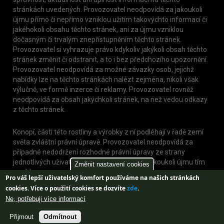
stránkách uvedených. Provozovatel neodpovídá za jakoukoli
újmu přímo či nepřímo vzniklou užitím takovýchto informací či
jakéhokoli obsahu těchto stránek, ani za újmu vzniklou
dočasným či trvalým znepřístupněním těchto stránek.
Provozovatel si vyhrazuje právo kdykoliv jakýkoli obsah těchto
stránek změnit či odstranit, a to i bez předchozího upozornění.
Provozovatel neodpovídá za možné závazky osob, jejichž
nabídky lze na těchto stránkách nalézt zejména, nikoli však
výlučně, ve formě inzerce či reklamy. Provozovatel rovněž
neodpovídá za obsah jakýchkoli stránek, na než vedou odkazy
z těchto stránek.
Konopí, části této rostliny a výrobky z ní podléhají v řadě zemí
světa zvláštní právní úpravě. Provozovatel neodpovídá za
případné nedodržení rozhodné právní úpravy ze strany
jednotlivých uživatelů těchto stránek, nebo jakoukoli újmu tím
Změnit nastavení cookies
vzniklou.
Pro váš lepší uživatelský komfort používáme na našich stránkách
cookies.
Více o použití cookies se dozvíte
zde
.
Ne, potřebuji více informací
Přijmout
Odmítnout
Web created by
Aira GROUP s.r.o.
| Design by
Jan Buble