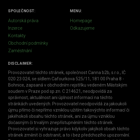
SPOLEČNOST:
MENU:
Autorská práva
Homepage
Inzerce
Odkazujeme
Kontakty
Obchodní podmínky
Zaměstnání
DISCLAIMER:
Provozovatel těchto stránek, společnost Canna b2b, s.r.o., IČ
020 23 024, se sídlem Cafourkova 525/11, 181 00 Praha 8 -
Bohnice, zapsaná v obchodním rejstříku vedeném Městským
soudem v Praze pod sp.zn. C 214621, neodpovídá za
správnost, aktuálnost ani úplnost informací na těchto
stránkách uvedených. Provozovatel neodpovídá za jakoukoli
újmu přímo či nepřímo vzniklou užitím takovýchto informací či
jakéhokoli obsahu těchto stránek, ani za újmu vzniklou
dočasným či trvalým znepřístupněním těchto stránek.
Provozovatel si vyhrazuje právo kdykoliv jakýkoli obsah těchto
stránek změnit či odstranit, a to i bez předchozího upozornění.