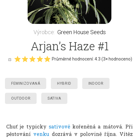
Výrobce
:
Green House Seeds
Arjan’s Haze #1
Průměrné hodnocení:
4.3
(
3
× hodnoceno)
FEMINIZOVANÁ
HYBRID
INDOOR
OUTDOOR
SATIVA
Chuť je typicky
sativově
kořeněná a mátová. Při
pěstování
venku
dozrává v polovině října. Vítěz