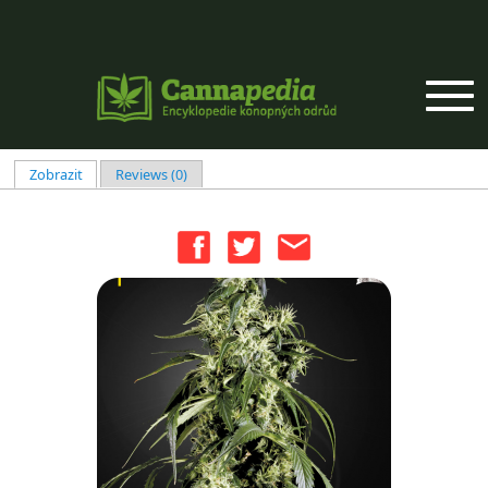
Přejít k hlavnímu obsahu
Zobrazit
(aktivní záložka)
Reviews (0)
Hlavní záložky