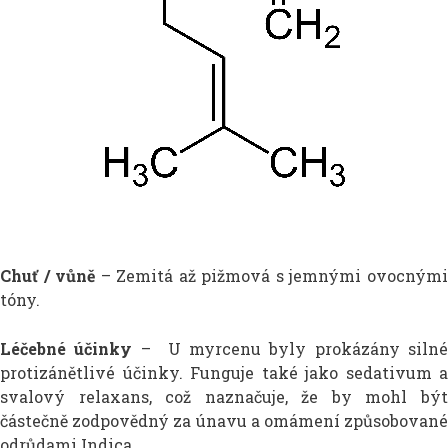
Chuť / vůně
– Zemitá až pižmová s jemnými ovocným
tóny.
Léčebné účinky
– U myrcenu byly prokázány silné
protizánětlivé účinky. Funguje také jako sedativum a
svalový relaxans, což naznačuje, že by mohl být
částečně zodpovědný za únavu a omámení způsobované
odrůdami Indica.