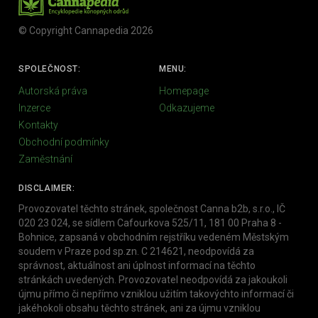
© Copyright Cannapedia 2026
SPOLEČNOST:
MENU:
Autorská práva
Homepage
Inzerce
Odkazujeme
Kontakty
Obchodní podmínky
Zaměstnání
DISCLAIMER:
Provozovatel těchto stránek, společnost Canna b2b, s.r.o., IČ
020 23 024, se sídlem Cafourkova 525/11, 181 00 Praha 8 -
Bohnice, zapsaná v obchodním rejstříku vedeném Městským
soudem v Praze pod sp.zn. C 214621, neodpovídá za
správnost, aktuálnost ani úplnost informací na těchto
stránkách uvedených. Provozovatel neodpovídá za jakoukoli
újmu přímo či nepřímo vzniklou užitím takovýchto informací či
jakéhokoli obsahu těchto stránek, ani za újmu vzniklou