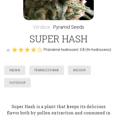
Výrobce
:
Pyramid Seeds
SUPER HASH
Průměrné hodnocení:
3.8
(
4
× hodnoceno)
INDIKA
FEMINIZOVANÁ
INDOOR
OUTDOOR
Super Hash is a plant that keeps its delicious
flavor both by pollen extraction and consumed in