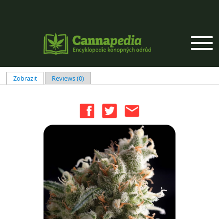
Přejít k hlavnímu obsahu
Zobrazit
(aktivní záložka)
Reviews (0)
Hlavní záložky