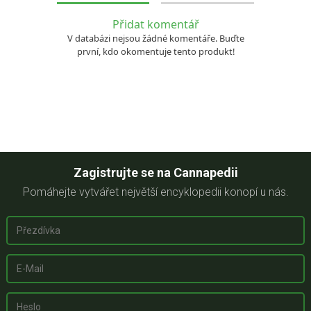
Přidat komentář
V databázi nejsou žádné komentáře. Buďte
první, kdo okomentuje tento produkt!
Zagistrujte se na Cannapedii
Pomáhejte vytvářet největší encyklopedii konopí u nás.