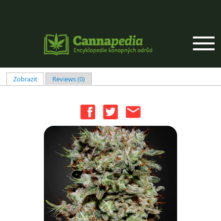
Přejít k hlavnímu obsahu
Zobrazit
(aktivní záložka)
Reviews (0)
Hlavní záložky