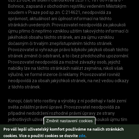
Bohnice, zapsaná v obchodním rejstříku vedeném Městským
soudem v Praze pod sp.zn. C 214621, neodpovídá za
správnost, aktuálnost ani úplnost informací na těchto
stránkách uvedených. Provozovatel neodpovídá za jakoukoli
újmu přímo či nepřímo vzniklou užitím takovýchto informací či
jakéhokoli obsahu těchto stránek, ani za újmu vzniklou
dočasným či trvalým znepřístupněním těchto stránek.
Provozovatel si vyhrazuje právo kdykoliv jakýkoli obsah těchto
stránek změnit či odstranit, a to i bez předchozího upozornění.
Provozovatel neodpovídá za možné závazky osob, jejichž
nabídky lze na těchto stránkách nalézt zejména, nikoli však
výlučně, ve formě inzerce či reklamy. Provozovatel rovněž
neodpovídá za obsah jakýchkoli stránek, na než vedou odkazy
z těchto stránek.
Konopí, části této rostliny a výrobky z ní podléhají v řadě zemí
světa zvláštní právní úpravě. Provozovatel neodpovídá za
případné nedodržení rozhodné právní úpravy ze strany
jednotlivých uživatelů těchto stránek, nebo jakoukoli újmu tím
Změnit nastavení cookies
vzniklou.
Pro váš lepší uživatelský komfort používáme na našich stránkách
cookies.
Více o použití cookies se dozvíte
zde
.