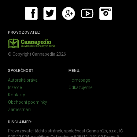
PROVOZOVATEL:
© Copyright Cannapedia 2026
SPOLEČNOST:
MENU:
Autorská práva
Homepage
Inzerce
Odkazujeme
Kontakty
Obchodní podmínky
Zaměstnání
DISCLAIMER:
Provozovatel těchto stránek, společnost Canna b2b, s.r.o., IČ
020 23 024, se sídlem Cafourkova 525/11, 181 00 Praha 8 -