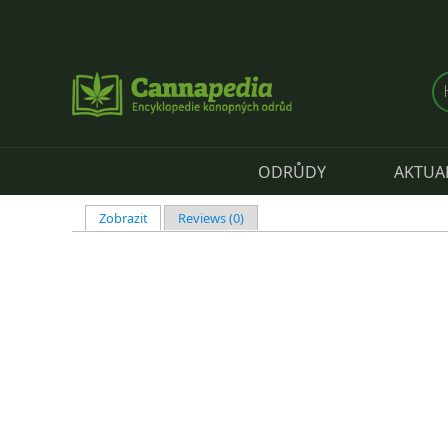
Přejít k hlavnímu obsahu
ODRŮDY
AKTUA
Zobrazit
(aktivní záložka)
Reviews (0)
Hlavní záložky