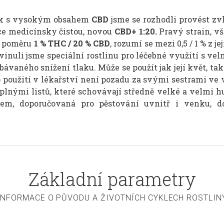
tik s vysokým obsahem
CBD
jsme se rozhodli provést zvl
ce medicínsky čistou, novou
CBD+ 1:20.
Pravý strain, v
i poměru
1 % THC / 20 % CBD
, rozumí se mezi 0,5 / 1 % z je
vinuli jsme speciální rostlinu pro léčebné využití s ve
vaného snížení tlaku. Může se použít jak její květ, tak
použití v lékařství není pozadu za svými sestrami ve vy
 plnými listů, které schovávají středně velké a velmi hu
m, doporučovaná pro pěstování uvnitř i venku, dos
Základní parametry
INFORMACE O PŮVODU A ŽIVOTNÍCH CYKLECH ROSTLIN