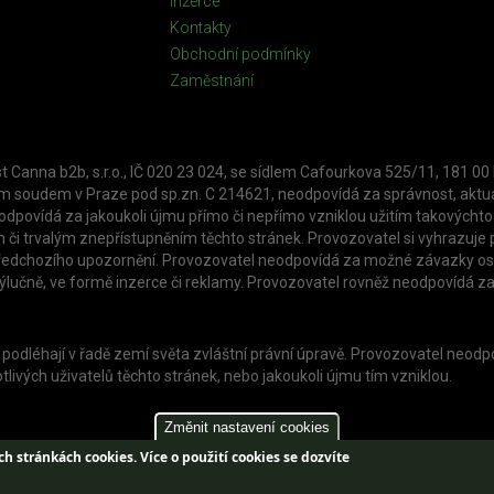
Inzerce
Kontakty
Obchodní podmínky
Zaměstnání
t Canna b2b, s.r.o., IČ 020 23 024, se sídlem Cafourkova 525/11, 181 00
soudem v Praze pod sp.zn. C 214621, neodpovídá za správnost, aktuál
povídá za jakoukoli újmu přímo či nepřímo vzniklou užitím takovýchto 
 či trvalým znepřístupněním těchto stránek. Provozovatel si vyhrazuje p
z předchozího upozornění. Provozovatel neodpovídá za možné závazky osob
výlučně, ve formě inzerce či reklamy. Provozovatel rovněž neodpovídá za
 ní podléhají v řadě zemí světa zvláštní právní úpravě. Provozovatel neo
livých uživatelů těchto stránek, nebo jakoukoli újmu tím vzniklou.
Změnit nastavení cookies
ch stránkách cookies.
Více o použití cookies se dozvíte
Web created by
Aira GROUP s.r.o.
| Design by
Jan Buble