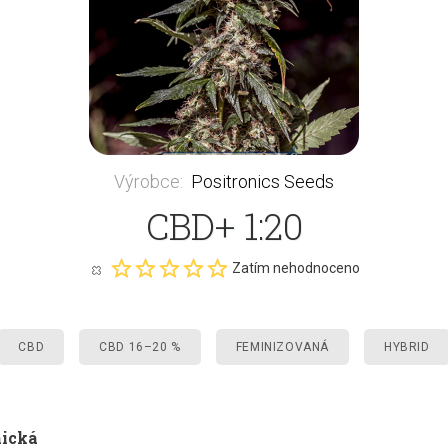
Výrobce
:
Positronics Seeds
CBD+ 1:20
Zatím nehodnoceno
CBD
CBD 16–20 %
FEMINIZOVANÁ
HYBRID
nická