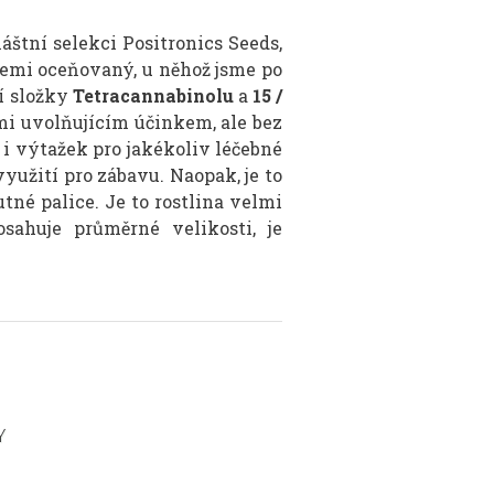
áštní selekci Positronics Seeds,
šemi oceňovaný, u něhož jsme po
jí složky
Tetracannabinolu
a
15 /
lmi uvolňujícím účinkem, ale bez
 i výtažek pro jakékoliv léčebné
užití pro zábavu. Naopak, je to
tné palice. Je to rostlina velmi
ahuje průměrné velikosti, je
Y