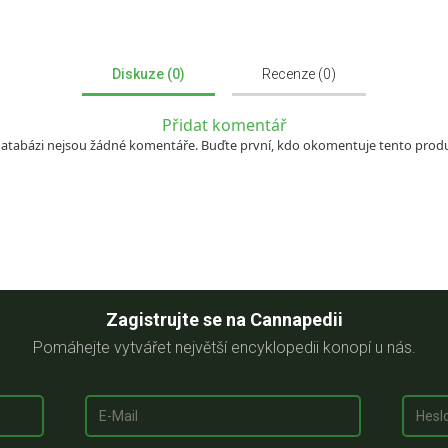
Diskuze (0)
Recenze (0)
Přidat komentář
databázi nejsou žádné komentáře. Buďte první, kdo okomentuje tento produ
Zagistrujte se na Cannapedii
Pomáhejte vytvářet největší encyklopedii konopí u nás.