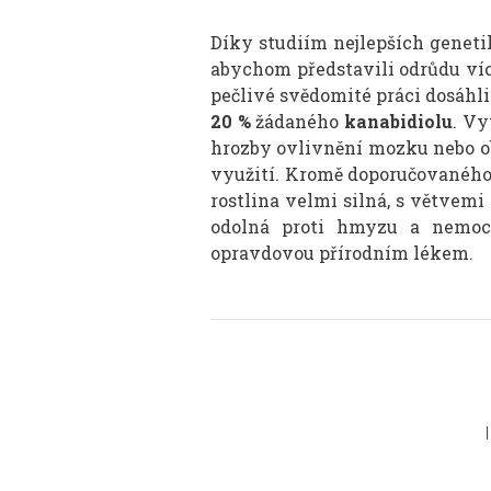
Díky studiím nejlepších gene
abychom představili odrůdu ví
pečlivé svědomité práci dosáhl
20 %
žádaného
kanabidiolu
. Vy
hrozby ovlivnění mozku nebo obá
využití. Kromě doporučovaného 
rostlina velmi silná, s větvemi
odolná proti hmyzu a nemoce
opravdovou přírodním lékem.