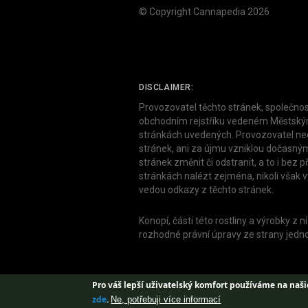
© Copyright Cannapedia 2026
DISCLAIMER:
Provozovatel těchto stránek, společnos
obchodním rejstříku vedeném Městským 
stránkách uvedených. Provozovatel neod
stránek, ani za újmu vzniklou dočasným
stránek změnit či odstranit, a to i be
stránkách nalézt zejména, nikoli však 
vedou odkazy z těchto stránek.
Konopí, části této rostliny a výrobky z
rozhodné právní úpravy ze strany jednot
Pro váš lepší uživatelský komfort používáme na naši
zde
.
Ne, potřebuji více informací