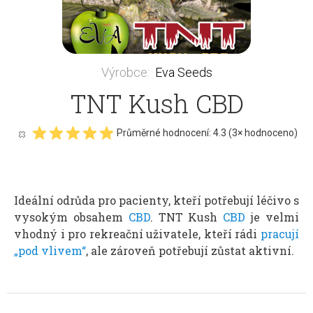
Výrobce
:
Eva Seeds
TNT Kush CBD
Průměrné hodnocení:
4.3
(
3
× hodnoceno)
Ideální odrůda pro pacienty, kteří potřebují léčivo s
vysokým obsahem
CBD
. TNT Kush
CBD
je velmi
vhodný i pro rekreační uživatele, kteří rádi
pracují
„pod vlivem“
, ale zároveň potřebují zůstat aktivní.