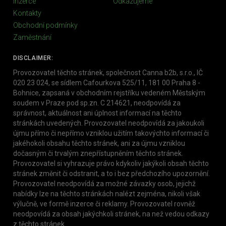
Inzerce
Odkazujeme
Kontakty
Obchodní podmínky
Zaměstnání
DISCLAIMER:
Provozovatel těchto stránek, společnost Canna b2b, s.r.o., IČ
020 23 024, se sídlem Cafourkova 525/11, 181 00 Praha 8 -
Bohnice, zapsaná v obchodním rejstříku vedeném Městským
soudem v Praze pod sp.zn. C 214621, neodpovídá za
správnost, aktuálnost ani úplnost informací na těchto
stránkách uvedených. Provozovatel neodpovídá za jakoukoli
újmu přímo či nepřímo vzniklou užitím takovýchto informací či
jakéhokoli obsahu těchto stránek, ani za újmu vzniklou
dočasným či trvalým znepřístupněním těchto stránek.
Provozovatel si vyhrazuje právo kdykoliv jakýkoli obsah těchto
stránek změnit či odstranit, a to i bez předchozího upozornění.
Provozovatel neodpovídá za možné závazky osob, jejichž
nabídky lze na těchto stránkách nalézt zejména, nikoli však
výlučně, ve formě inzerce či reklamy. Provozovatel rovněž
neodpovídá za obsah jakýchkoli stránek, na než vedou odkazy
z těchto stránek.