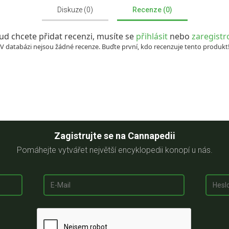
Diskuze (0)
Recenze (0)
d chcete přidat recenzi, musíte se
přihlásit
nebo
zaregistr
V databázi nejsou žádné recenze. Buďte první, kdo recenzuje tento produkt
Zagistrujte se na Cannapedii
Pomáhejte vytvářet největší encyklopedii konopí u nás.