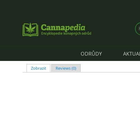
Přejít k hlavnímu obsahu
ODRŮDY
AKTUA
Zobrazit
(aktivní záložka)
Reviews (0)
Hlavní záložky