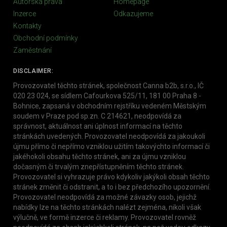
Autorská práva
Homepage
Inzerce
Odkazujeme
Kontakty
Obchodní podmínky
Zaměstnání
DISCLAIMER:
Provozovatel těchto stránek, společnost Canna b2b, s.r.o., IČ
020 23 024, se sídlem Cafourkova 525/11, 181 00 Praha 8 -
Bohnice, zapsaná v obchodním rejstříku vedeném Městským
soudem v Praze pod sp.zn. C 214621, neodpovídá za
správnost, aktuálnost ani úplnost informací na těchto
stránkách uvedených. Provozovatel neodpovídá za jakoukoli
újmu přímo či nepřímo vzniklou užitím takovýchto informací či
jakéhokoli obsahu těchto stránek, ani za újmu vzniklou
dočasným či trvalým znepřístupněním těchto stránek.
Provozovatel si vyhrazuje právo kdykoliv jakýkoli obsah těchto
stránek změnit či odstranit, a to i bez předchozího upozornění.
Provozovatel neodpovídá za možné závazky osob, jejichž
nabídky lze na těchto stránkách nalézt zejména, nikoli však
výlučně, ve formě inzerce či reklamy. Provozovatel rovněž