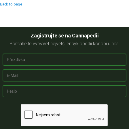
Back to page
Zagistrujte se na Cannapedii
Pomáhejte vytvářet největší encyklopedii konopí u nás.