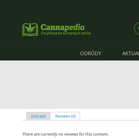
Přejít k hlavnímu obsahu
ODRŮDY
AKTUA
Zobrazit
Reviews (0)
(aktivní záložka)
Hlavní záložky
There are currently no reviews for this content.