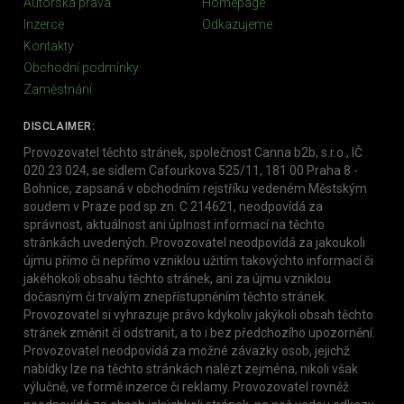
Autorská práva
Homepage
Inzerce
Odkazujeme
Kontakty
Obchodní podmínky
Zaměstnání
DISCLAIMER:
Provozovatel těchto stránek, společnost Canna b2b, s.r.o., IČ
020 23 024, se sídlem Cafourkova 525/11, 181 00 Praha 8 -
Bohnice, zapsaná v obchodním rejstříku vedeném Městským
soudem v Praze pod sp.zn. C 214621, neodpovídá za
správnost, aktuálnost ani úplnost informací na těchto
stránkách uvedených. Provozovatel neodpovídá za jakoukoli
újmu přímo či nepřímo vzniklou užitím takovýchto informací či
jakéhokoli obsahu těchto stránek, ani za újmu vzniklou
dočasným či trvalým znepřístupněním těchto stránek.
Provozovatel si vyhrazuje právo kdykoliv jakýkoli obsah těchto
stránek změnit či odstranit, a to i bez předchozího upozornění.
Provozovatel neodpovídá za možné závazky osob, jejichž
nabídky lze na těchto stránkách nalézt zejména, nikoli však
výlučně, ve formě inzerce či reklamy. Provozovatel rovněž