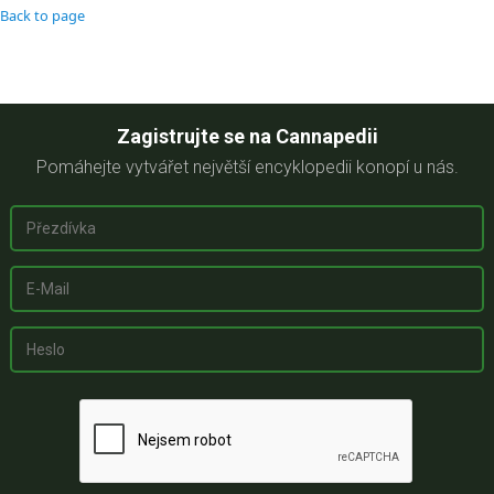
Back to page
Zagistrujte se na Cannapedii
Pomáhejte vytvářet největší encyklopedii konopí u nás.