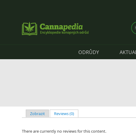
Přejít k hlavnímu obsahu
ODRŮDY
AKTUA
Zobrazit
Reviews (0)
(aktivní záložka)
Hlavní záložky
There are currently no reviews for this content.