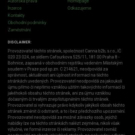
Autorská práva
Homepage
Inzerce
Odkazujeme
Kontakty
Obchodní podmínky
Zaměstnání
DISCLAIMER:
Provozovatel těchto stránek, společnost Canna b2b, s.r.o., IČ
020 23 024, se sídlem Cafourkova 525/11, 181 00 Praha 8 -
Bohnice, zapsaná v obchodním rejstříku vedeném Městským
soudem v Praze pod sp.zn. C 214621, neodpovídá za
správnost, aktuálnost ani úplnost informací na těchto
stránkách uvedených. Provozovatel neodpovídá za jakoukoli
újmu přímo či nepřímo vzniklou užitím takovýchto informací či
jakéhokoli obsahu těchto stránek, ani za újmu vzniklou
dočasným či trvalým znepřístupněním těchto stránek.
Provozovatel si vyhrazuje právo kdykoliv jakýkoli obsah těchto
stránek změnit či odstranit, a to i bez předchozího upozornění.
Provozovatel neodpovídá za možné závazky osob, jejichž
nabídky lze na těchto stránkách nalézt zejména, nikoli však
výlučně, ve formě inzerce či reklamy. Provozovatel rovněž