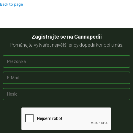
Back to page
Zagistrujte se na Cannapedii
Pomáhejte vytvářet největší encyklopedii konopí u nás.