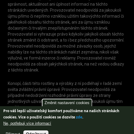
správnost, aktuálnost ani úplnost informací na těchto
stránkách uvedených. Provozovatel neodpovídá za jakoukoli
újmu přímo či nepřímo vzniklou užitím takovýchto informací či
jakéhokoli obsahu těchto stránek, ani za újmu vzniklou
dočasným či trvalým znepřístupněním těchto stránek.
Provozovatel si vyhrazuje právo kdykoliv jakýkoli obsah těchto
stránek změnit či odstranit, a to i bez předchozího upozornění.
Provozovatel neodpovídá za možné závazky osob, jejichž
nabídky lze na těchto stránkách nalézt zejména, nikoli však
výlučně, ve formě inzerce či reklamy. Provozovatel rovněž
neodpovídá za obsah jakýchkoli stránek, na než vedou odkazy
z těchto stránek.
Konopí, části této rostliny a výrobky z ní podléhají v řadě zemí
světa zvláštní právní úpravě. Provozovatel neodpovídá za
případné nedodržení rozhodné právní úpravy ze strany
jednotlivých uživatelů těchto stránek, nebo jakoukoli újmu tím
Změnit nastavení cookies
vzniklou.
Pro váš lepší uživatelský komfort používáme na našich stránkách
cookies.
Více o použití cookies se dozvíte
zde
.
Ne, potřebuji více informací