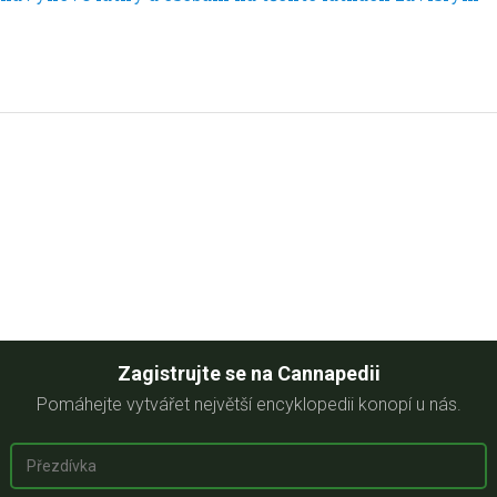
Zagistrujte se na Cannapedii
Pomáhejte vytvářet největší encyklopedii konopí u nás.