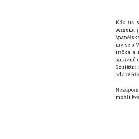
Kdo už 
semena j
španělska
my se s 
trička a 
správné o
Soutěžní 
odpověďm
Nezapom
mohli ko