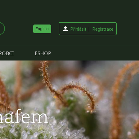
English
Přihlásit
Registrace
ROBCI
ESHOP
inafem