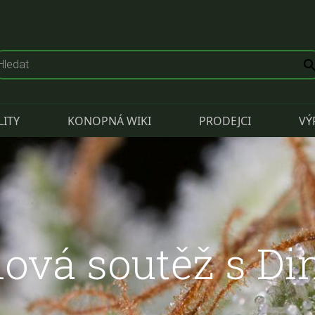
LITY
KONOPNÁ WIKI
PRODEJCI
VÝ
ová soutěž s D