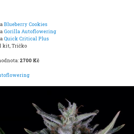
na
Blueberry Cookies
na
Gorilla Autoflowering
na
Quick Critical Plus
 kit, Tričko
hodnota:
2700 Kč
utoflowering