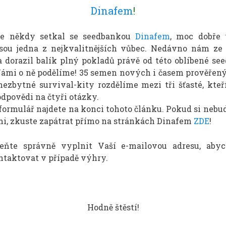
Dinafem
!
se někdy setkal se seedbankou
Dinafem
, moc dobře v
sou jedna z nejkvalitnějších vůbec. Nedávno nám ze
 dorazil balík plný pokladů právě od této oblíbené se
Vámi o ně podělíme! 35 semen nových i časem prověřený
nezbytné survival-kity rozdělíme mezi tři šťasté, kte
dpovědi na čtyři otázky.
formulář najdete na konci tohoto článku. Pokud si nebude
i, zkuste zapátrat přímo na stránkách Dinafem
ZDE
!
eňte správně vyplnit Vaší e-mailovou adresu, aby
ntaktovat v případě výhry.
Hodně štěstí!