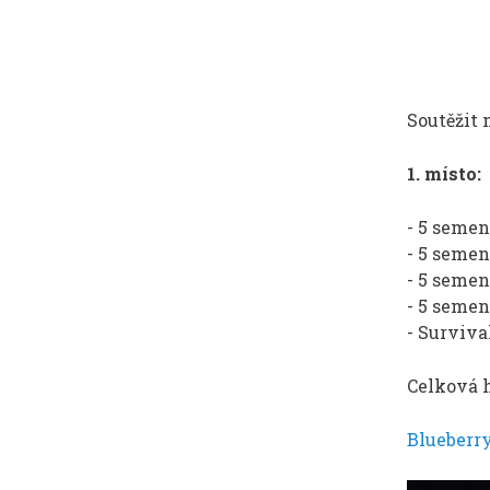
Soutěžit m
1. místo:
- 5 seme
- 5 seme
- 5 seme
- 5 seme
- Survival
Celková 
Blueberr