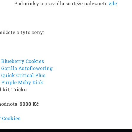
Podmínky a pravidla soutěže naleznete
zde
.
ůžete o tyto ceny:​​
n
Blueberry Cookies
n
Gorilla Autoflowering
n
Quick Critical Plus
n
Purple Moby Dick
 kit, Tričko
hodnota:
6000 Kč
y Cookies