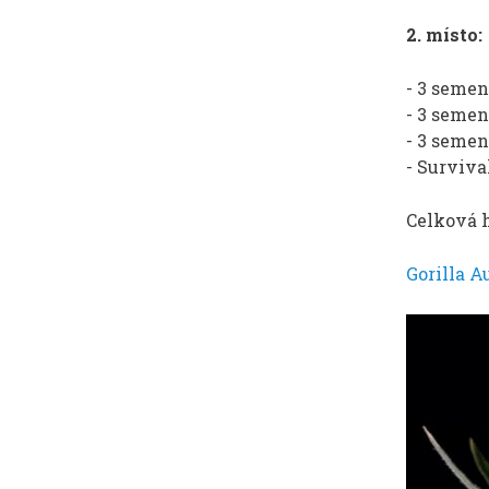
2. místo:
- 3 seme
- 3 seme
- 3 seme
- Survival
Celková 
Gorilla A