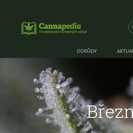
Přejít k hlavnímu obsahu
ODRŮDY
AKTUA
Březn