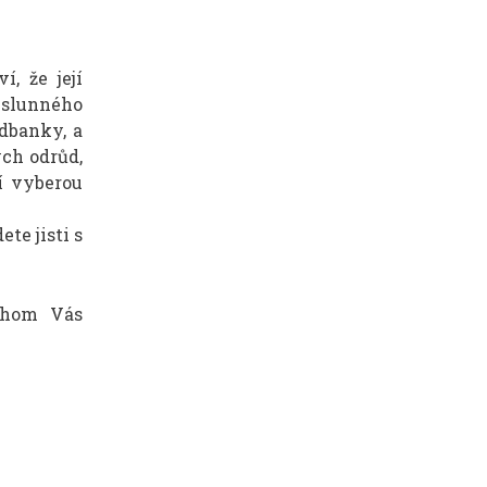
í, že její
 slunného
edbanky, a
ch odrůd,
ří vyberou
te jisti s
chom Vás