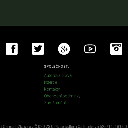
SPOLEČNOST:
Autorská práva
Inzerce
Kontakty
Obchodní podmínky
Zaměstnání
t Canna b2b, s.r.o., IČ 020 23 024, se sídlem Cafourkova 525/11, 181 00