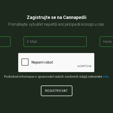
Zagistrujte se na Cannapedii
Pomáhejte vytvářet největší encyklopedii konopí u nás.
Podrobné informace o zpracování vašich osobních údajů naleznete
zde
.