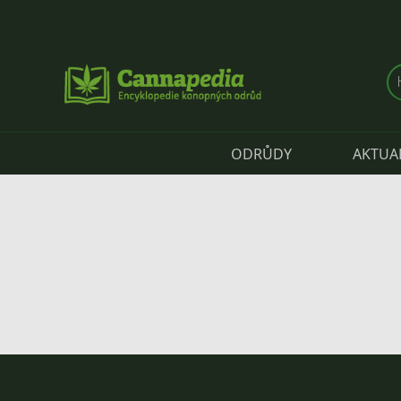
Přejít k hlavnímu obsahu
ODRŮDY
AKTUA
Hlavní záložky