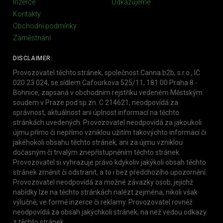
Inzerce
Odkazujeme
Kontakty
Obchodní podmínky
Zaměstnání
DISCLAIMER:
Provozovatel těchto stránek, společnost Canna b2b, s.r.o., IČ
020 23 024, se sídlem Cafourkova 525/11, 181 00 Praha 8 -
Bohnice, zapsaná v obchodním rejstříku vedeném Městským
soudem v Praze pod sp.zn. C 214621, neodpovídá za
správnost, aktuálnost ani úplnost informací na těchto
stránkách uvedených. Provozovatel neodpovídá za jakoukoli
újmu přímo či nepřímo vzniklou užitím takovýchto informací či
jakéhokoli obsahu těchto stránek, ani za újmu vzniklou
dočasným či trvalým znepřístupněním těchto stránek.
Provozovatel si vyhrazuje právo kdykoliv jakýkoli obsah těchto
stránek změnit či odstranit, a to i bez předchozího upozornění.
Provozovatel neodpovídá za možné závazky osob, jejichž
nabídky lze na těchto stránkách nalézt zejména, nikoli však
výlučně, ve formě inzerce či reklamy. Provozovatel rovněž
neodpovídá za obsah jakýchkoli stránek, na než vedou odkazy
z těchto stránek.