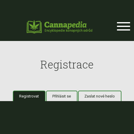
Přejít k hlavnímu obsahu
Registrace
Registrovat
(aktivní záložka)
Přihlásit se
Zaslat nové heslo
Hlavní záložky