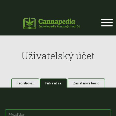
Přejít k hlavnímu obsahu
Uživatelský účet
Registrovat
Přihlásit se
(aktivní záložka)
Zaslat nové heslo
Hlavní záložky