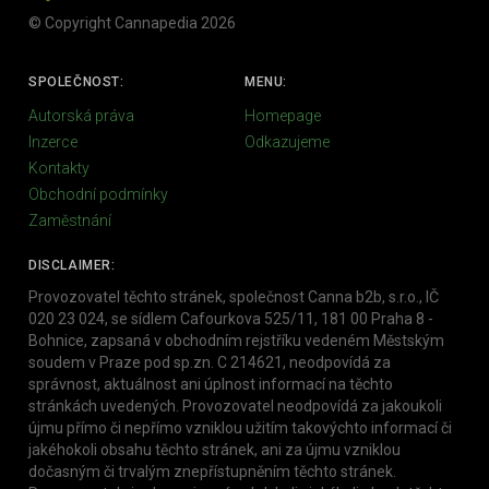
© Copyright Cannapedia 2026
SPOLEČNOST:
MENU:
Autorská práva
Homepage
Inzerce
Odkazujeme
Kontakty
Obchodní podmínky
Zaměstnání
DISCLAIMER:
Provozovatel těchto stránek, společnost Canna b2b, s.r.o., IČ
020 23 024, se sídlem Cafourkova 525/11, 181 00 Praha 8 -
Bohnice, zapsaná v obchodním rejstříku vedeném Městským
soudem v Praze pod sp.zn. C 214621, neodpovídá za
správnost, aktuálnost ani úplnost informací na těchto
stránkách uvedených. Provozovatel neodpovídá za jakoukoli
újmu přímo či nepřímo vzniklou užitím takovýchto informací či
jakéhokoli obsahu těchto stránek, ani za újmu vzniklou
dočasným či trvalým znepřístupněním těchto stránek.