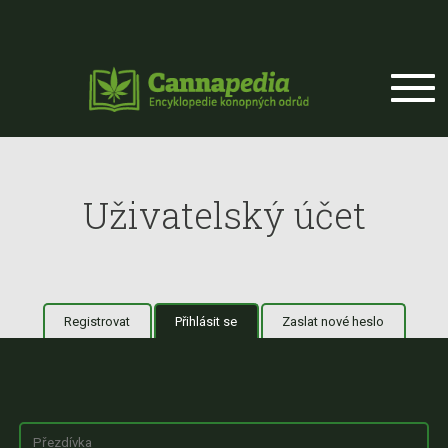
Přejít k hlavnímu obsahu
Uživatelský účet
Registrovat
Přihlásit se
(aktivní záložka)
Zaslat nové heslo
Hlavní záložky