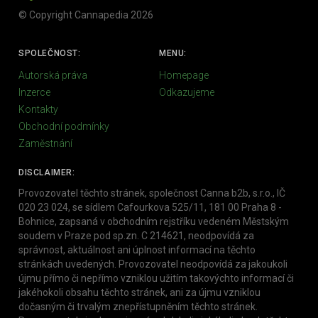
© Copyright Cannapedia 2026
SPOLEČNOST:
MENU:
Autorská práva
Homepage
Inzerce
Odkazujeme
Kontakty
Obchodní podmínky
Zaměstnání
DISCLAIMER:
Provozovatel těchto stránek, společnost Canna b2b, s.r.o., IČ
020 23 024, se sídlem Cafourkova 525/11, 181 00 Praha 8 -
Bohnice, zapsaná v obchodním rejstříku vedeném Městským
soudem v Praze pod sp.zn. C 214621, neodpovídá za
správnost, aktuálnost ani úplnost informací na těchto
stránkách uvedených. Provozovatel neodpovídá za jakoukoli
újmu přímo či nepřímo vzniklou užitím takovýchto informací či
jakéhokoli obsahu těchto stránek, ani za újmu vzniklou
dočasným či trvalým znepřístupněním těchto stránek.